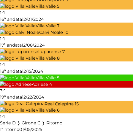
Villa Valle
5
-
1
1
16ª andata
12/01/2024
Villa Valle
7
Calvi Noale
10
-
1
1
17ª andata
12/08/2024
Luparense
7
Villa Valle
8
-
1
1
18ª andata
12/15/2024
Villa Valle
5
Adriese
4
-
3
1
19ª andata
12/22/2024
Real Calepina
15
Villa Valle
6
-
1
1
Serie D ❭ Girone C ❭ Ritorno
1ª ritorno
01/05/2025