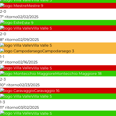
Mestre
9
-
2
0
7ª ritorno
02/02/2025
Este
9
Villa Valle
5
-
2
0
8ª ritorno
02/09/2025
Villa Valle
5
Campodarsego
3
-
1
1
9ª ritorno
02/16/2025
Villa Valle
5
Montecchio Maggiore
18
-
2
3
10ª ritorno
02/23/2025
Caravaggio
16
Villa Valle
5
-
1
3
11ª ritorno
03/02/2025
Villa Valle
5