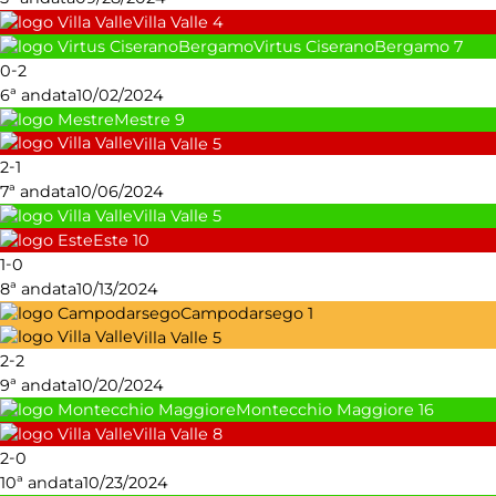
Villa Valle
4
Virtus CiseranoBergamo
7
-
0
2
6ª andata
10/02/2024
Mestre
9
Villa Valle
5
-
2
1
7ª andata
10/06/2024
Villa Valle
5
Este
10
-
1
0
8ª andata
10/13/2024
Campodarsego
1
Villa Valle
5
-
2
2
9ª andata
10/20/2024
Montecchio Maggiore
16
Villa Valle
8
-
2
0
10ª andata
10/23/2024