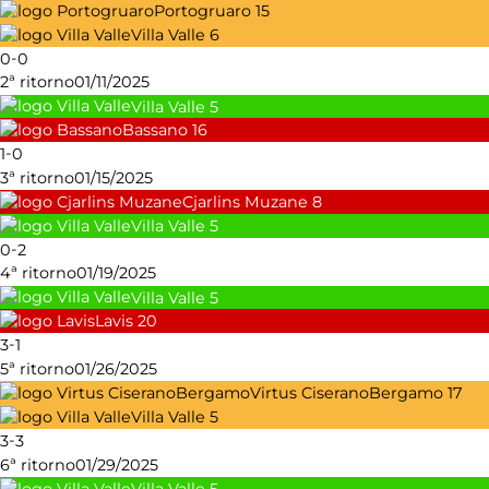
Portogruaro
15
Villa Valle
6
-
0
0
2ª ritorno
01/11/2025
Villa Valle
5
Bassano
16
-
1
0
3ª ritorno
01/15/2025
Cjarlins Muzane
8
Villa Valle
5
-
0
2
4ª ritorno
01/19/2025
Villa Valle
5
Lavis
20
-
3
1
5ª ritorno
01/26/2025
Virtus CiseranoBergamo
17
Villa Valle
5
-
3
3
6ª ritorno
01/29/2025
Villa Valle
5