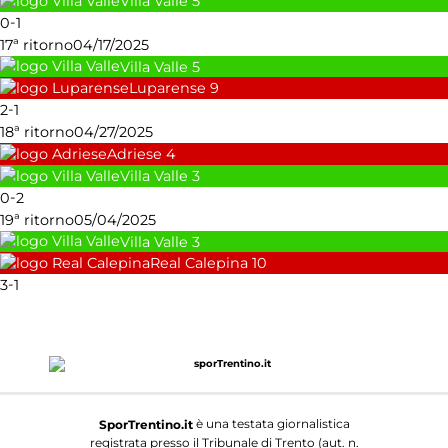
Villa Valle
5
-
0
1
17ª ritorno
04/17/2025
Villa Valle
5
Luparense
9
-
2
1
18ª ritorno
04/27/2025
Adriese
4
Villa Valle
3
-
0
2
19ª ritorno
05/04/2025
Villa Valle
3
Real Calepina
10
-
3
1
è una testata giornalistica
SporTrentino.it
registrata presso il Tribunale di Trento (aut. n.