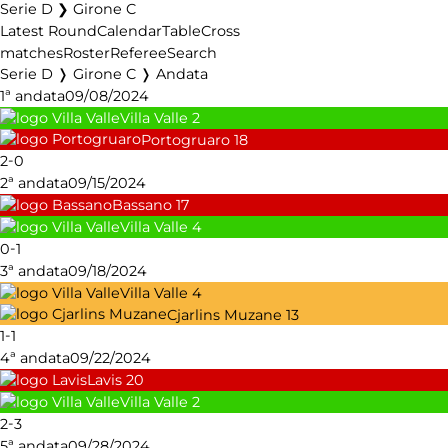
Serie D ❯ Girone C
Latest Round
Calendar
Table
Cross
matches
Roster
Referee
Search
Serie D ❭ Girone C ❭ Andata
1ª andata
09/08/2024
Villa Valle
2
Portogruaro
18
-
2
0
2ª andata
09/15/2024
Bassano
17
Villa Valle
4
-
0
1
3ª andata
09/18/2024
Villa Valle
4
Cjarlins Muzane
13
-
1
1
4ª andata
09/22/2024
Lavis
20
Villa Valle
2
-
2
3
5ª andata
09/28/2024