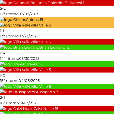
Dolomiti Bellunesi
1
-
5
2
12ª ritorno
03/09/2025
Chions
19
Villa Valle
5
-
1
1
13ª ritorno
03/23/2025
Villa Valle
5
Brian Lignano
12
-
1
4
14ª ritorno
03/30/2025
Treviso
2
Villa Valle
5
-
1
0
15ª ritorno
04/06/2025
Villa Valle
5
Brusaporto
7
-
2
1
16ª ritorno
04/13/2025
Calvi Noale
15