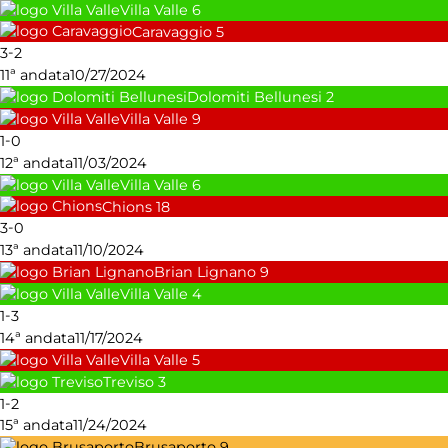
Villa Valle
6
Caravaggio
5
-
3
2
11ª andata
10/27/2024
Dolomiti Bellunesi
2
Villa Valle
9
-
1
0
12ª andata
11/03/2024
Villa Valle
6
Chions
18
-
3
0
13ª andata
11/10/2024
Brian Lignano
9
Villa Valle
4
-
1
3
14ª andata
11/17/2024
Villa Valle
5
Treviso
3
-
1
2
15ª andata
11/24/2024
Brusaporto
9