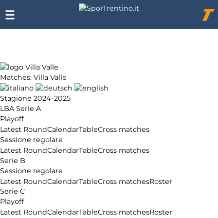
Chi
siamo
Affiliazione
Pubblicità
Matches: Villa Valle
Stagione 2024-2025
LBA Serie A
Playoff
Latest Round
Calendar
Table
Cross matches
Sessione regolare
Latest Round
Calendar
Table
Cross matches
Serie B
Sessione regolare
Latest Round
Calendar
Table
Cross matches
Roster
Serie C
Playoff
Latest Round
Calendar
Table
Cross matches
Roster