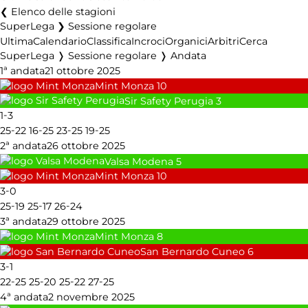
Elenco delle stagioni
SuperLega ❯ Sessione regolare
Ultima
Calendario
Classifica
Incroci
Organici
Arbitri
Cerca
SuperLega ❭ Sessione regolare ❭ Andata
1ª andata
21 ottobre 2025
Mint Monza
10
Sir Safety Perugia
3
-
1
3
-
-
-
-
25
22
16
25
23
25
19
25
2ª andata
26 ottobre 2025
Valsa Modena
5
Mint Monza
10
-
3
0
-
-
-
25
19
25
17
26
24
3ª andata
29 ottobre 2025
Mint Monza
8
San Bernardo Cuneo
6
-
3
1
-
-
-
-
22
25
25
20
25
22
27
25
4ª andata
2 novembre 2025