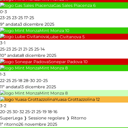
Gas Sales Piacenza
6
-
0
3
-
-
-
23
25
23
25
17
25
9ª andata
3 dicembre 2025
Mint Monza
10
Lube Civitanova
5
-
3
1
-
-
-
-
25
23
25
21
21
25
25
14
10ª andata
8 dicembre 2025
Sonepar Padova
10
Mint Monza
8
-
1
3
-
-
-
-
22
25
25
18
28
30
20
25
11ª andata
13 dicembre 2025
Mint Monza
8
Yuasa Grottazzolina
12
-
3
2
-
-
-
-
-
20
25
30
32
25
21
25
19
18
16
SuperLega ❭ Sessione regolare ❭ Ritorno
1ª ritorno
26 novembre 2025