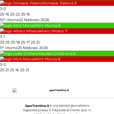
Sonepar Padova
9
-
3
0
-
-
-
25
16
25
22
25
16
10ª ritorno
22 febbraio 2026
Mint Monza
8
Allianz Milano
7
-
3
1
-
-
-
-
23
25
25
18
25
17
25
21
11ª ritorno
25 febbraio 2026
Lube Civitanova
6
Mint Monza
8
-
3
0
-
-
-
25
21
25
16
25
21
è una testata giornalistica
SporTrentino.it
registrata presso il Tribunale di Trento (aut. n.