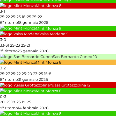
Mint Monza
8
-
3
1
-
-
-
-
25
22
25
23
18
25
25
22
6ª ritorno
18 gennaio 2026
Mint Monza
8
Valsa Modena
5
-
3
0
-
-
-
33
31
25
23
25
21
7ª ritorno
25 gennaio 2026
San Bernardo Cuneo
10
Mint Monza
8
-
3
2
-
-
-
-
-
25
27
25
22
25
20
23
25
15
8
8ª ritorno
31 gennaio 2026
Yuasa Grottazzolina
12
Mint Monza
8
-
0
3
-
-
-
20
25
18
25
19
25
9ª ritorno
14 febbraio 2026
Mint Monza
8