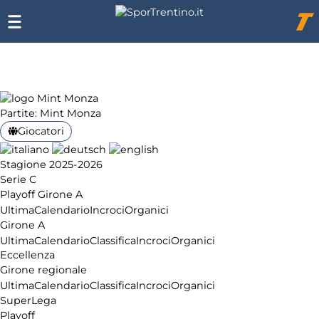
Chi
siamo
Affiliazione
Pubblicità
Partite: Mint Monza
Giocatori
Stagione 2025-2026
Serie C
Playoff Girone A
Ultima
Calendario
Incroci
Organici
Girone A
Ultima
Calendario
Classifica
Incroci
Organici
Eccellenza
Girone regionale
Ultima
Calendario
Classifica
Incroci
Organici
SuperLega
Playoff