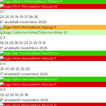
Allianz Milano
7
Mint Monza
10
-
3
1
-
-
-
-
22
25
25
19
25
21
28
26
6ª andata
8 novembre 2025
Mint Monza
11
Cisterna Volley
10
-
2
3
-
-
-
-
-
18
25
25
18
25
23
21
25
13
15
5ª andata
16 novembre 2025
Itas Trentino
4
Mint Monza
11
-
3
0
-
-
-
25
20
25
22
25
20
7ª andata
23 novembre 2025
Rana Verona
1
Mint Monza
11
-
3
0
-
-
-
25
22
25
19
25
18
8ª andata
29 novembre 2025
Mint Monza
11