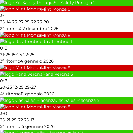
Sir Safety Perugia
2
Mint Monza
8
-
3
1
-
-
-
-
25
14
25
27
25
22
25
20
2ª ritorno
27 dicembre 2025
Mint Monza
8
Itas Trentino
1
-
0
3
-
-
-
21
25
15
25
22
25
3ª ritorno
4 gennaio 2026
Mint Monza
8
Rana Verona
3
-
0
3
-
-
-
20
25
12
25
25
27
4ª ritorno
11 gennaio 2026
Gas Sales Piacenza
5
Mint Monza
8
-
3
0
-
-
-
25
21
25
22
25
13
5ª ritorno
15 gennaio 2026
Cisterna Volley
11