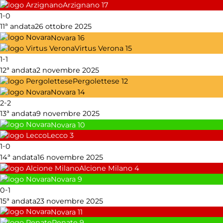
Arzignano
17
-
1
0
11ª andata
26 ottobre 2025
Novara
16
Virtus Verona
15
-
1
1
12ª andata
2 novembre 2025
Pergolettese
12
Novara
14
-
2
2
13ª andata
9 novembre 2025
Novara
10
Lecco
3
-
1
0
14ª andata
16 novembre 2025
Alcione Milano
4
Novara
9
-
0
1
15ª andata
23 novembre 2025
Novara
11
Renate
9