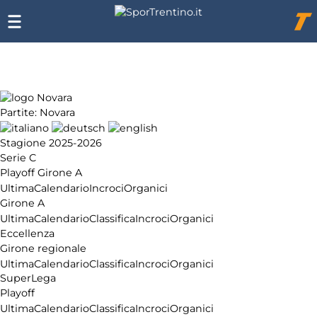
Chi
siamo
Affiliazione
Pubblicità
Partite: Novara
Stagione 2025-2026
Serie C
Playoff Girone A
Ultima
Calendario
Incroci
Organici
Girone A
Ultima
Calendario
Classifica
Incroci
Organici
Eccellenza
Girone regionale
Ultima
Calendario
Classifica
Incroci
Organici
SuperLega
Playoff
Ultima
Calendario
Classifica
Incroci
Organici