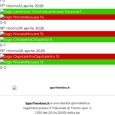
1
3
17ª ritorno
12 aprile 2026
Lanerossi Vicenza
1
Novara
14
-
3
0
18ª ritorno
19 aprile 2026
Novara
15
Cittadella
6
-
0
1
19ª ritorno
26 aprile 2026
Ospitaletto
15
Novara
13
-
0
2
è una testata giornalistica
SporTrentino.it
registrata presso il Tribunale di Trento (aut. n.
1.250 del 20.04.2005) edita da: