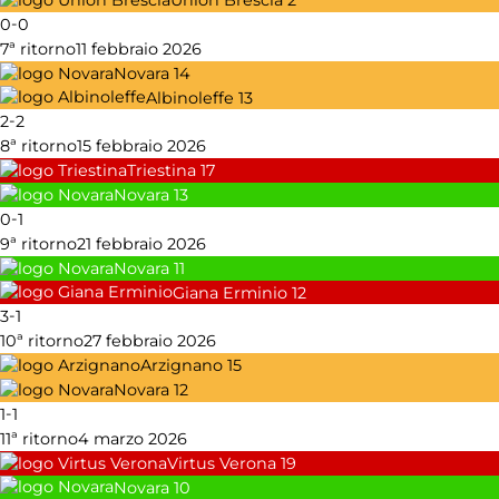
-
0
0
7ª ritorno
11 febbraio 2026
Novara
14
Albinoleffe
13
-
2
2
8ª ritorno
15 febbraio 2026
Triestina
17
Novara
13
-
0
1
9ª ritorno
21 febbraio 2026
Novara
11
Giana Erminio
12
-
3
1
10ª ritorno
27 febbraio 2026
Arzignano
15
Novara
12
-
1
1
11ª ritorno
4 marzo 2026
Virtus Verona
19
Novara
10