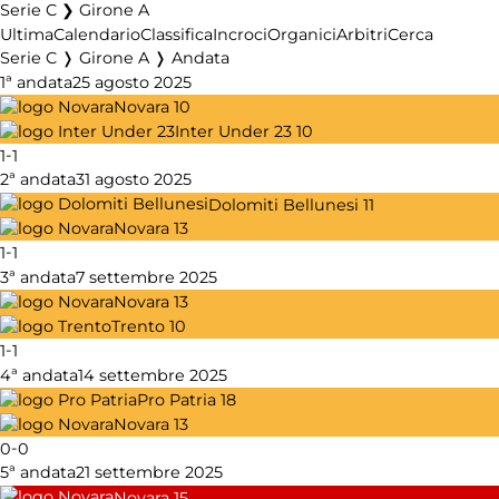
Serie C ❯ Girone A
Ultima
Calendario
Classifica
Incroci
Organici
Arbitri
Cerca
Serie C ❭ Girone A ❭ Andata
1ª andata
25 agosto 2025
Novara
10
Inter Under 23
10
-
1
1
2ª andata
31 agosto 2025
Dolomiti Bellunesi
11
Novara
13
-
1
1
3ª andata
7 settembre 2025
Novara
13
Trento
10
-
1
1
4ª andata
14 settembre 2025
Pro Patria
18
Novara
13
-
0
0
5ª andata
21 settembre 2025
Novara
15