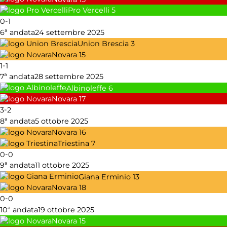
Pro Vercelli
5
-
0
1
6ª andata
24 settembre 2025
Union Brescia
3
Novara
15
-
1
1
7ª andata
28 settembre 2025
Albinoleffe
6
Novara
17
-
3
2
8ª andata
5 ottobre 2025
Novara
16
Triestina
7
-
0
0
9ª andata
11 ottobre 2025
Giana Erminio
13
Novara
18
-
0
0
10ª andata
19 ottobre 2025
Novara
15