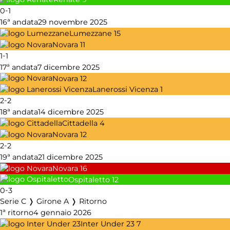
-
0
1
16ª andata
29 novembre 2025
Lumezzane
15
Novara
11
-
1
1
17ª andata
7 dicembre 2025
Novara
12
Lanerossi Vicenza
1
-
2
2
18ª andata
14 dicembre 2025
Cittadella
4
Novara
12
-
2
2
19ª andata
21 dicembre 2025
Novara
16
Ospitaletto
12
-
0
3
Serie C ❭ Girone A ❭ Ritorno
1ª ritorno
4 gennaio 2026
Inter Under 23
7