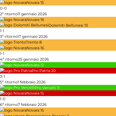
Novara
15
-
0
0
2ª ritorno
11 gennaio 2026
Novara
16
Dolomiti Bellunesi
13
-
1
1
3ª ritorno
17 gennaio 2026
Trento
8
Novara
16
-
1
1
4ª ritorno
25 gennaio 2026
Novara
12
Pro Patria
20
-
3
1
5ª ritorno
1 febbraio 2026
Pro Vercelli
11
Novara
15
-
1
0
6ª ritorno
7 febbraio 2026
Novara
15
Union Brescia
2