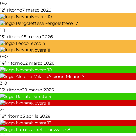
-
0
2
12ª ritorno
7 marzo 2026
Novara
10
Pergolettese
17
-
1
1
13ª ritorno
15 marzo 2026
Lecco
4
Novara
11
-
0
0
14ª ritorno
22 marzo 2026
Novara
10
Alcione Milano
7
-
3
0
15ª ritorno
29 marzo 2026
Renate
4
Novara
11
-
3
1
16ª ritorno
5 aprile 2026
Novara
12
Lumezzane
8
-