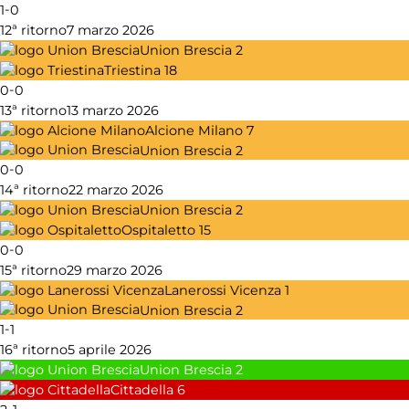
-
1
0
12ª ritorno
7 marzo 2026
Union Brescia
2
Triestina
18
-
0
0
13ª ritorno
13 marzo 2026
Alcione Milano
7
Union Brescia
2
-
0
0
14ª ritorno
22 marzo 2026
Union Brescia
2
Ospitaletto
15
-
0
0
15ª ritorno
29 marzo 2026
Lanerossi Vicenza
1
Union Brescia
2
-
1
1
16ª ritorno
5 aprile 2026
Union Brescia
2
Cittadella
6
-