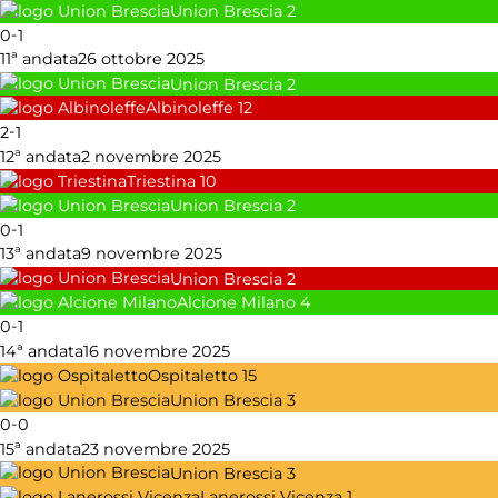
Union Brescia
2
-
0
1
11ª andata
26 ottobre 2025
Union Brescia
2
Albinoleffe
12
-
2
1
12ª andata
2 novembre 2025
Triestina
10
Union Brescia
2
-
0
1
13ª andata
9 novembre 2025
Union Brescia
2
Alcione Milano
4
-
0
1
14ª andata
16 novembre 2025
Ospitaletto
15
Union Brescia
3
-
0
0
15ª andata
23 novembre 2025
Union Brescia
3
Lanerossi Vicenza
1