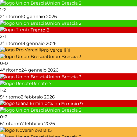
Union Brescia
2
-
1
2
2ª ritorno
10 gennaio 2026
Union Brescia
2
Trento
8
-
2
1
3ª ritorno
18 gennaio 2026
Pro Vercelli
11
Union Brescia
3
-
0
0
4ª ritorno
24 gennaio 2026
Union Brescia
3
Renate
7
-
1
2
5ª ritorno
2 febbraio 2026
Giana Erminio
9
Union Brescia
2
-
0
2
6ª ritorno
7 febbraio 2026
Novara
15
Union Brescia
2