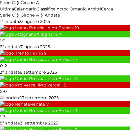
Serie C ❯ Girone A
Ultima
Calendario
Classifica
Incroci
Organici
Arbitri
Cerca
Serie C ❭ Girone A ❭ Andata
1ª andata
23 agosto 2025
Union Brescia
19
Arzignano
4
-
1
2
2ª andata
31 agosto 2025
Trento
9
Union Brescia
7
-
0
2
3ª andata
6 settembre 2025
Union Brescia
4
Pro Vercelli
8
-
5
0
4ª andata
13 settembre 2025
Renate
7
Union Brescia
3
-
1
3
5ª andata
21 settembre 2025
Union Brescia
3