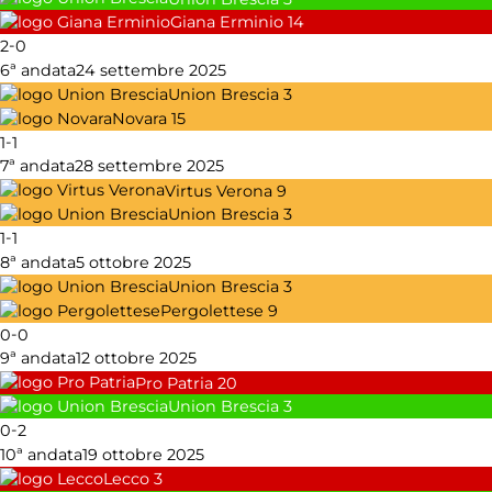
Giana Erminio
14
-
2
0
6ª andata
24 settembre 2025
Union Brescia
3
Novara
15
-
1
1
7ª andata
28 settembre 2025
Virtus Verona
9
Union Brescia
3
-
1
1
8ª andata
5 ottobre 2025
Union Brescia
3
Pergolettese
9
-
0
0
9ª andata
12 ottobre 2025
Pro Patria
20
Union Brescia
3
-
0
2
10ª andata
19 ottobre 2025
Lecco
3