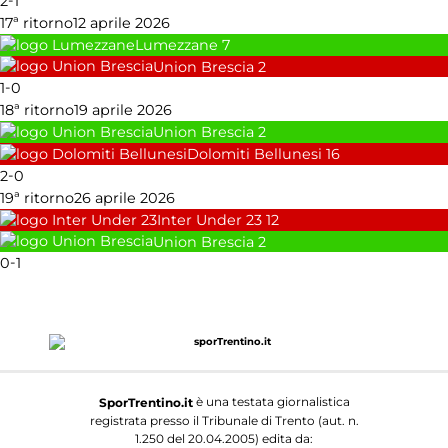
2
1
17ª ritorno
12 aprile 2026
Lumezzane
7
Union Brescia
2
-
1
0
18ª ritorno
19 aprile 2026
Union Brescia
2
Dolomiti Bellunesi
16
-
2
0
19ª ritorno
26 aprile 2026
Inter Under 23
12
Union Brescia
2
-
0
1
è una testata giornalistica
SporTrentino.it
registrata presso il Tribunale di Trento (aut. n.
1.250 del 20.04.2005) edita da: