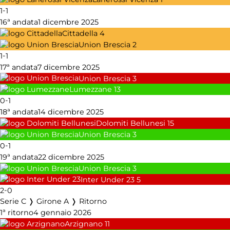
-
1
1
16ª andata
1 dicembre 2025
Cittadella
4
Union Brescia
2
-
1
1
17ª andata
7 dicembre 2025
Union Brescia
3
Lumezzane
13
-
0
1
18ª andata
14 dicembre 2025
Dolomiti Bellunesi
15
Union Brescia
3
-
0
1
19ª andata
22 dicembre 2025
Union Brescia
3
Inter Under 23
5
-
2
0
Serie C ❭ Girone A ❭ Ritorno
1ª ritorno
4 gennaio 2026
Arzignano
11