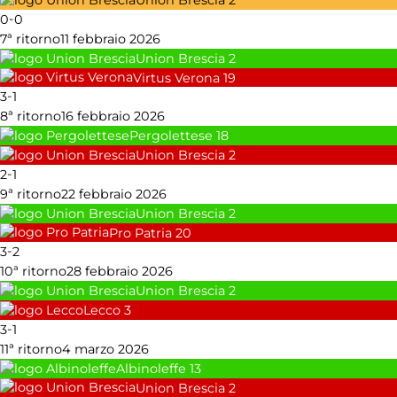
-
0
0
7ª ritorno
11 febbraio 2026
Union Brescia
2
Virtus Verona
19
-
3
1
8ª ritorno
16 febbraio 2026
Pergolettese
18
Union Brescia
2
-
2
1
9ª ritorno
22 febbraio 2026
Union Brescia
2
Pro Patria
20
-
3
2
10ª ritorno
28 febbraio 2026
Union Brescia
2
Lecco
3
-
3
1
11ª ritorno
4 marzo 2026
Albinoleffe
13
Union Brescia
2