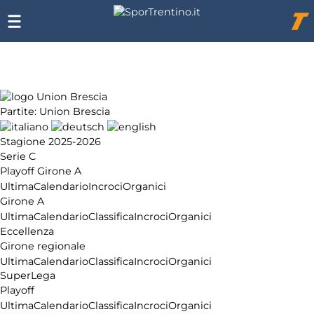
Chi
siamo
Affiliazione
Pubblicità
Partite: Union Brescia
Stagione 2025-2026
Serie C
Playoff Girone A
Ultima
Calendario
Incroci
Organici
Girone A
Ultima
Calendario
Classifica
Incroci
Organici
Eccellenza
Girone regionale
Ultima
Calendario
Classifica
Incroci
Organici
SuperLega
Playoff
Ultima
Calendario
Classifica
Incroci
Organici