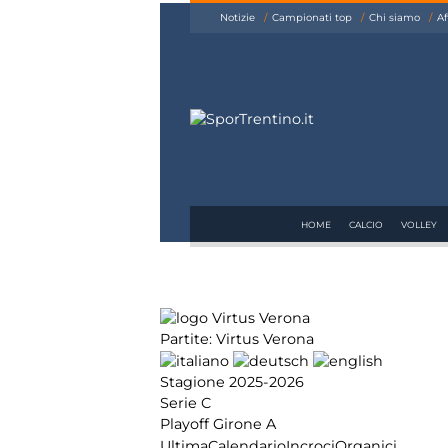
siamo
Notizie
Campionati top
Chi siamo
Af
Affiliazione
Pubblicità
HOME
CALCIO
VOLLEY
Partite: Virtus Verona
Stagione 2025-2026
Serie C
Playoff Girone A
Ultima
Calendario
Incroci
Organici