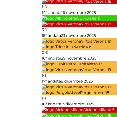
Virtus Verona
18
-
1
0
14ª andata
16 novembre 2025
Albinoleffe
11
Virtus Verona
19
-
3
1
15ª andata
23 novembre 2025
Virtus Verona
19
Triestina
15
-
0
0
16ª andata
29 novembre 2025
Ospitaletto
17
Virtus Verona
19
-
1
1
17ª andata
8 dicembre 2025
Virtus Verona
19
Pergolettese
18
-
1
1
18ª andata
13 dicembre 2025
Alcione Milano
6
Virtus Verona
18