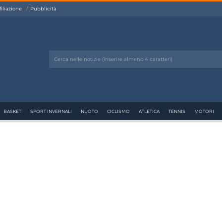
filiazione
Pubblicità
BASKET
SPORT INVERNALI
NUOTO
CICLISMO
ATLETICA
TENNIS
MOTORI