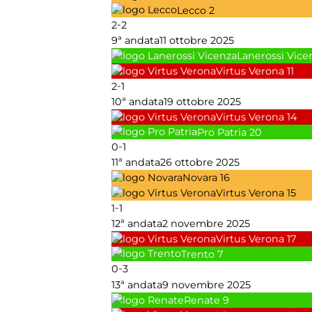
Lecco
2
-
2
2
9ª andata
11 ottobre 2025
Lanerossi Vice
Virtus Verona
11
-
2
1
10ª andata
19 ottobre 2025
Virtus Verona
14
Pro Patria
20
-
0
1
11ª andata
26 ottobre 2025
Novara
16
Virtus Verona
15
-
1
1
12ª andata
2 novembre 2025
Virtus Verona
17
Trento
7
-
0
3
13ª andata
9 novembre 2025
Renate
9