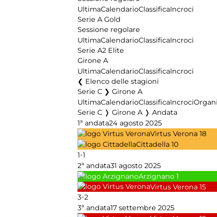
Ultima
Calendario
Classifica
Incroci
Serie A Gold
Sessione regolare
Ultima
Calendario
Classifica
Incroci
Serie A2 Elite
Girone A
Ultima
Calendario
Classifica
Incroci
Elenco delle stagioni
Serie C ❯ Girone A
Ultima
Calendario
Classifica
Incroci
Organi
Serie C ❭ Girone A ❭ Andata
1ª andata
24 agosto 2025
Virtus Verona
18
Cittadella
10
-
1
1
2ª andata
31 agosto 2025
Arzignano
1
Virtus Verona
15
-
3
2
3ª andata
17 settembre 2025