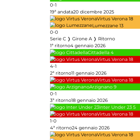
-
0
1
19ª andata
20 dicembre 2025
Virtus Verona
18
Lumezzane
13
-
0
0
Serie C ❭ Girone A ❭ Ritorno
1ª ritorno
4 gennaio 2026
Cittadella
4
Virtus Verona
18
-
4
1
2ª ritorno
11 gennaio 2026
Virtus Verona
18
Arzignano
9
-
0
1
3ª ritorno
18 gennaio 2026
Inter Under 23
5
Virtus Verona
18
-
1
0
4ª ritorno
24 gennaio 2026
Virtus Verona
18