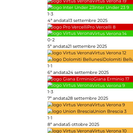
Virtus Verona
19
Inter Under 23
9
-
1
3
4ª andata
13 settembre 2025
Pro Vercelli
8
Virtus Verona
14
-
0
2
5ª andata
21 settembre 2025
Virtus Verona
12
Dolomiti Bell
-
1
1
6ª andata
24 settembre 2025
Giana Erminio
17
Virtus Verona
9
-
1
3
7ª andata
28 settembre 2025
Virtus Verona
9
Union Brescia
3
-
1
1
8ª andata
5 ottobre 2025
Virtus Verona
10