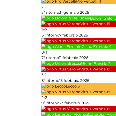
Pro Vercelli
11
-
2
2
5ª ritorno
31 gennaio 2026
Dolomiti Bell
Virtus Verona
19
-
1
0
6ª ritorno
7 febbraio 2026
Virtus Verona
19
Giana Erminio
9
-
0
1
7ª ritorno
11 febbraio 2026
Union Brescia
2
Virtus Verona
19
-
3
1
8ª ritorno
15 febbraio 2026
Lecco
3
Virtus Verona
19
-
2
2
9ª ritorno
23 febbraio 2026
Virtus Verona
19
Lanerossi Vice