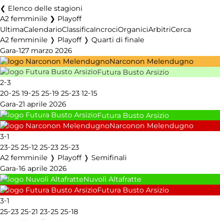
Elenco delle stagioni
A2 femminile ❯ Playoff
Ultima
Calendario
Classifica
Incroci
Organici
Arbitri
Cerca
A2 femminile ❭ Playoff ❭ Quarti di finale
Gara-1
27 marzo 2026
Narconon Melendugno
Futura Busto Arsizio
-
2
3
-
-
-
-
-
20
25
19
25
25
19
25
23
12
15
Gara-2
1 aprile 2026
Futura Busto Arsizio
Narconon Melendugno
-
3
1
-
-
-
-
23
25
25
12
25
23
25
23
A2 femminile ❭ Playoff ❭ Semifinali
Gara-1
6 aprile 2026
Nuvolì Altafratte
Futura Busto Arsizio
-
3
1
-
-
-
-
25
23
25
21
23
25
25
18