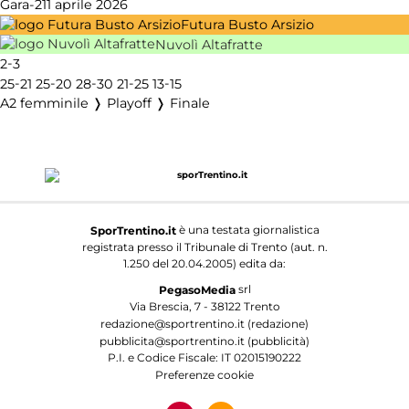
Gara-2
11 aprile 2026
Futura Busto Arsizio
Nuvolì Altafratte
-
2
3
-
-
-
-
-
25
21
25
20
28
30
21
25
13
15
A2 femminile ❭ Playoff ❭ Finale
è una testata giornalistica
SporTrentino.it
registrata presso il Tribunale di Trento (aut. n.
1.250 del 20.04.2005) edita da:
srl
PegasoMedia
Via Brescia, 7 - 38122 Trento
redazione@sportrentino.it (redazione)
pubblicita@sportrentino.it (pubblicità)
P.I. e Codice Fiscale: IT 02015190222
Preferenze cookie