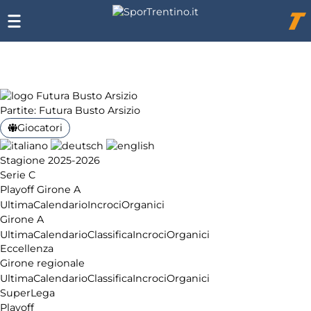
Chi
siamo
Affiliazione
Pubblicità
Partite: Futura Busto Arsizio
Giocatori
Stagione 2025-2026
Serie C
Playoff Girone A
Ultima
Calendario
Incroci
Organici
Girone A
Ultima
Calendario
Classifica
Incroci
Organici
Eccellenza
Girone regionale
Ultima
Calendario
Classifica
Incroci
Organici
SuperLega
Playoff