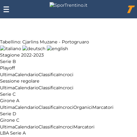
Chi
siamo
Affiliazione
Pubblicità
Tabellino: Cjarlins Muzane - Portogruaro
Stagione 2022-2023
Serie B
Playoff
Ultima
Calendario
Classifica
Incroci
Sessione regolare
Ultima
Calendario
Classifica
Incroci
Serie C
Girone A
Ultima
Calendario
Classifica
Incroci
Organici
Marcatori
Serie D
Girone C
Ultima
Calendario
Classifica
Incroci
Marcatori
LBA Serie A