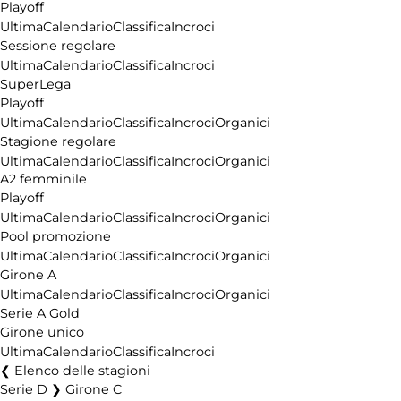
Playoff
Ultima
Calendario
Classifica
Incroci
Sessione regolare
Ultima
Calendario
Classifica
Incroci
SuperLega
Playoff
Ultima
Calendario
Classifica
Incroci
Organici
Stagione regolare
Ultima
Calendario
Classifica
Incroci
Organici
A2 femminile
Playoff
Ultima
Calendario
Classifica
Incroci
Organici
Pool promozione
Ultima
Calendario
Classifica
Incroci
Organici
Girone A
Ultima
Calendario
Classifica
Incroci
Organici
Serie A Gold
Girone unico
Ultima
Calendario
Classifica
Incroci
Elenco delle stagioni
Serie D ❯ Girone C