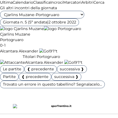
Ultima
Calendario
Classifica
Incroci
Marcatori
Arbitri
Cerca
Gli altri incontri della giornata
Giornata n. 5 (5ª andata)
2 ottobre 2022
Cjarlins Muzane
Portogruaro
0-1
Alcantara Alexander
9'
1°t
Titolari Portogruaro
Alcantara Alexander
9'
1°t
Le partite
❰ precedente
successiva ❱
Partite
❰ precedente
successiva ❱
Trovato un errore in questo tabellino? Segnalacelo...