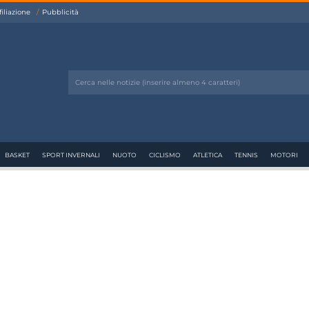
filiazione
Pubblicità
BASKET
SPORT INVERNALI
NUOTO
CICLISMO
ATLETICA
TENNIS
MOTORI