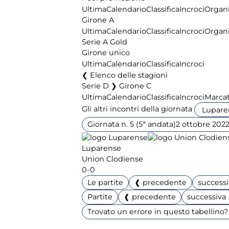
Ultima
Calendario
Classifica
Incroci
Organi
Girone A
Ultima
Calendario
Classifica
Incroci
Organi
Serie A Gold
Girone unico
Ultima
Calendario
Classifica
Incroci
Elenco delle stagioni
Serie D ❯ Girone C
Ultima
Calendario
Classifica
Incroci
Marcat
Gli altri incontri della giornata
Giornata n. 5 (5ª andata)
2 ottobre 202
Luparense
Union Clodiense
0-0
Le partite
❰ precedente
success
Partite
❰ precedente
successiva
Trovato un errore in questo tabellino? 