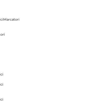
ci
Marcatori
ori
ci
ci
ci