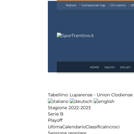
siamo
Notizie
Campionati top
Chi siamo
Af
Affiliazione
Pubblicità
HOME
CALCIO
VOLLEY
Tabellino: Luparense - Union Clodiense
Stagione 2022-2023
Serie B
Playoff
Ultima
Calendario
Classifica
Incroci
Sessione regolare