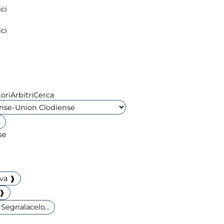
ci
ci
ori
Arbitri
Cerca
2
iva ❱
 ❱
Segnalacelo...