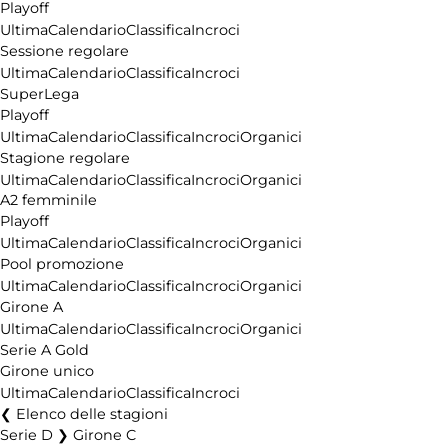
Playoff
Ultima
Calendario
Classifica
Incroci
Sessione regolare
Ultima
Calendario
Classifica
Incroci
SuperLega
Playoff
Ultima
Calendario
Classifica
Incroci
Organici
Stagione regolare
Ultima
Calendario
Classifica
Incroci
Organici
A2 femminile
Playoff
Ultima
Calendario
Classifica
Incroci
Organici
Pool promozione
Ultima
Calendario
Classifica
Incroci
Organici
Girone A
Ultima
Calendario
Classifica
Incroci
Organici
Serie A Gold
Girone unico
Ultima
Calendario
Classifica
Incroci
Elenco delle stagioni
Serie D ❯ Girone C