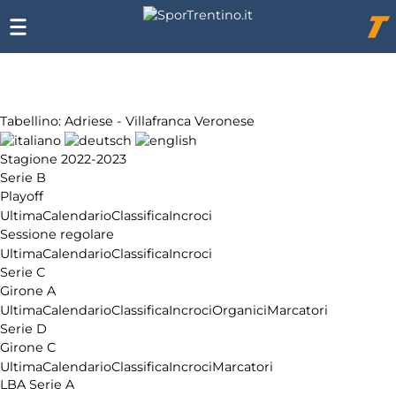
Chi
siamo
Affiliazione
Pubblicità
Tabellino: Adriese - Villafranca Veronese
Stagione 2022-2023
Serie B
Playoff
Ultima
Calendario
Classifica
Incroci
Sessione regolare
Ultima
Calendario
Classifica
Incroci
Serie C
Girone A
Ultima
Calendario
Classifica
Incroci
Organici
Marcatori
Serie D
Girone C
Ultima
Calendario
Classifica
Incroci
Marcatori
LBA Serie A