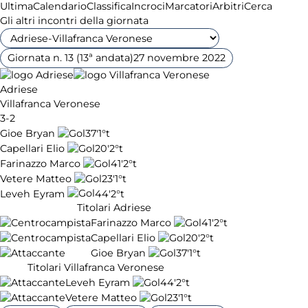
Ultima
Calendario
Classifica
Incroci
Marcatori
Arbitri
Cerca
Gli altri incontri della giornata
Giornata n. 13 (13ª andata)
27 novembre 2022
Adriese
Villafranca Veronese
3-2
Gioe Bryan
37'
1°t
Capellari Elio
20'
2°t
Farinazzo Marco
41'
2°t
Vetere Matteo
23'
1°t
Leveh Eyram
44'
2°t
Titolari Adriese
Farinazzo Marco
41'
2°t
Capellari Elio
20'
2°t
Gioe Bryan
37'
1°t
Titolari Villafranca Veronese
Leveh Eyram
44'
2°t
Vetere Matteo
23'
1°t