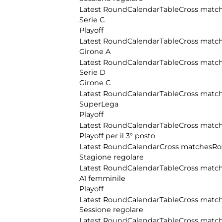
Latest Round
Calendar
Table
Cross matc
Serie C
Playoff
Latest Round
Calendar
Table
Cross matc
Girone A
Latest Round
Calendar
Table
Cross matc
Serie D
Girone C
Latest Round
Calendar
Table
Cross matc
SuperLega
Playoff
Latest Round
Calendar
Table
Cross matc
Playoff per il 3° posto
Latest Round
Calendar
Cross matches
Ro
Stagione regolare
Latest Round
Calendar
Table
Cross matc
A1 femminile
Playoff
Latest Round
Calendar
Table
Cross matc
Sessione regolare
Latest Round
Calendar
Table
Cross matc