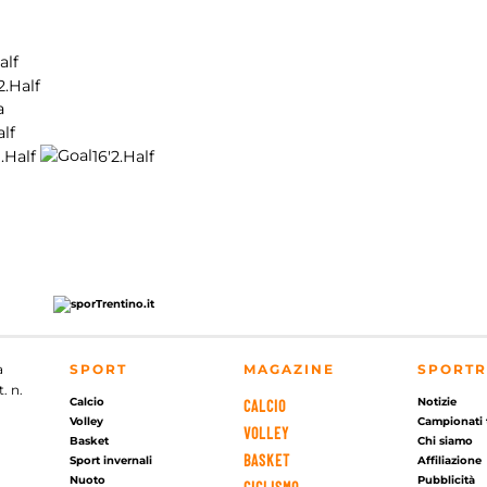
alf
2.Half
a
alf
1.Half
16'
2.Half
a
SPORT
MAGAZINE
SPORTR
. n.
Calcio
Notizie
CALCIO
Volley
Campionati 
VOLLEY
Basket
Chi siamo
BASKET
Sport invernali
Affiliazione
Nuoto
Pubblicità