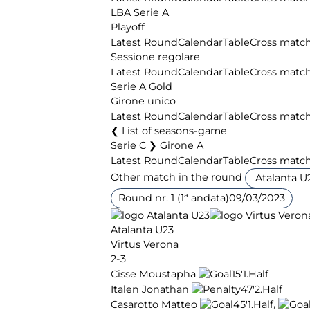
LBA Serie A
Playoff
Latest Round
Calendar
Table
Cross matc
Sessione regolare
Latest Round
Calendar
Table
Cross matc
Serie A Gold
Girone unico
Latest Round
Calendar
Table
Cross matc
List of seasons-game
Serie C ❯ Girone A
Latest Round
Calendar
Table
Cross matc
Other match in the round
Round nr. 1 (1ª andata)
09/03/2023
Atalanta U23
Virtus Verona
2-3
Cisse Moustapha
15'
1.Half
Italen Jonathan
47'
2.Half
,
Casarotto Matteo
45'
1.Half