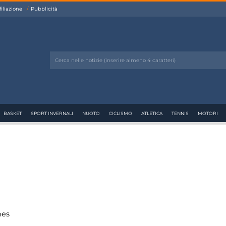
filiazione
Pubblicità
BASKET
SPORT INVERNALI
NUOTO
CICLISMO
ATLETICA
TENNIS
MOTORI
hes