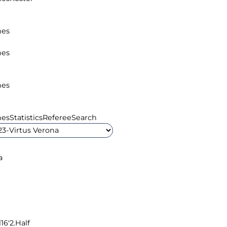
hes
hes
hes
hes
Statistics
Referee
Search
16'
2.Half