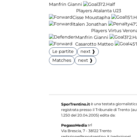
Manfrin Gianni
31'
2.Half
Players Atalanta U23
Cisse Moustapha
15'
1.H
Italen Jonathan
47'
Players Virtus Veron
Manfrin Gianni
31'
2.H
Casarotto Matteo
45'
Le partite
next ❱
Matches
next ❱
è una testata giornalistic
SporTrentino.it
registrata presso il Tribunale di Trento (aut
1.250 del 20.04.2005) edita da:
srl
PegasoMedia
Via Brescia, 7 - 38122 Trento
redazione@sportrentino.it (redazione)