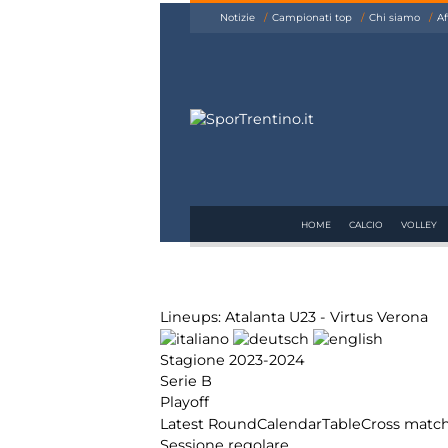
siamo
Notizie
Campionati top
Chi siamo
Af
Affiliazione
Pubblicità
HOME
CALCIO
VOLLEY
Lineups: Atalanta U23 - Virtus Verona
Stagione 2023-2024
Serie B
Playoff
Latest Round
Calendar
Table
Cross matc
Sessione regolare