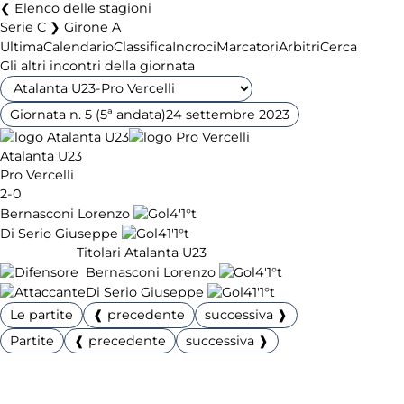
Elenco delle stagioni
Serie C ❯ Girone A
Ultima
Calendario
Classifica
Incroci
Marcatori
Arbitri
Cerca
Gli altri incontri della giornata
Giornata n. 5 (5ª andata)
24 settembre 2023
Atalanta U23
Pro Vercelli
2-0
Bernasconi Lorenzo
4'
1°t
Di Serio Giuseppe
41'
1°t
Titolari Atalanta U23
Bernasconi Lorenzo
4'
1°t
Di Serio Giuseppe
41'
1°t
Le partite
❰ precedente
successiva ❱
Partite
❰ precedente
successiva ❱