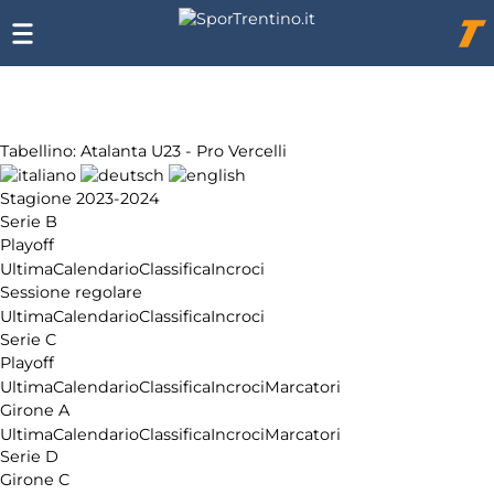
Chi
siamo
Affiliazione
Pubblicità
Tabellino: Atalanta U23 - Pro Vercelli
Stagione 2023-2024
Serie B
Playoff
Ultima
Calendario
Classifica
Incroci
Sessione regolare
Ultima
Calendario
Classifica
Incroci
Serie C
Playoff
Ultima
Calendario
Classifica
Incroci
Marcatori
Girone A
Ultima
Calendario
Classifica
Incroci
Marcatori
Serie D
Girone C