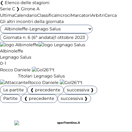
Elenco delle stagioni
Serie C ❯ Girone A
Ultima
Calendario
Classifica
Incroci
Marcatori
Arbitri
Cerca
Gli altri incontri della giornata
Giornata n. 6 (6ª andata)
1 ottobre 2023
Albinoleffe
Legnago Salus
0-1
Rocco Daniele
26'
1°t
Titolari Legnago Salus
Rocco Daniele
26'
1°t
Le partite
❰ precedente
successiva ❱
Partite
❰ precedente
successiva ❱