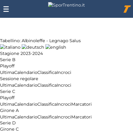
Chi
siamo
Affiliazione
Pubblicità
Tabellino: Albinoleffe - Legnago Salus
Stagione 2023-2024
Serie B
Playoff
Ultima
Calendario
Classifica
Incroci
Sessione regolare
Ultima
Calendario
Classifica
Incroci
Serie C
Playoff
Ultima
Calendario
Classifica
Incroci
Marcatori
Girone A
Ultima
Calendario
Classifica
Incroci
Marcatori
Serie D
Girone C