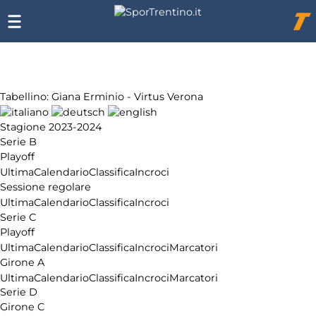
Chi
siamo
Affiliazione
Pubblicità
Tabellino: Giana Erminio - Virtus Verona
Stagione 2023-2024
Serie B
Playoff
Ultima
Calendario
Classifica
Incroci
Sessione regolare
Ultima
Calendario
Classifica
Incroci
Serie C
Playoff
Ultima
Calendario
Classifica
Incroci
Marcatori
Girone A
Ultima
Calendario
Classifica
Incroci
Marcatori
Serie D
Girone C