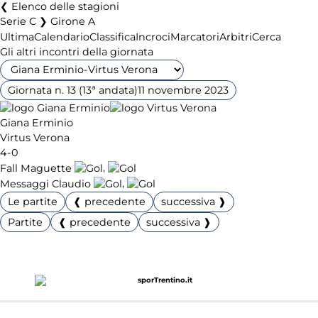
Elenco delle stagioni
Serie C ❯ Girone A
Ultima
Calendario
Classifica
Incroci
Marcatori
Arbitri
Cerca
Gli altri incontri della giornata
Giornata n. 13 (13ª andata)
11 novembre 2023
Giana Erminio
Virtus Verona
4-0
,
Fall Maguette
,
Messaggi Claudio
Le partite
❰ precedente
successiva ❱
Partite
❰ precedente
successiva ❱