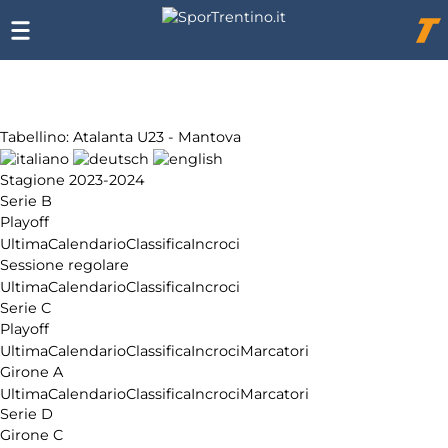
Chi
siamo
Affiliazione
Pubblicità
Tabellino: Atalanta U23 - Mantova
Stagione 2023-2024
Serie B
Playoff
Ultima
Calendario
Classifica
Incroci
Sessione regolare
Ultima
Calendario
Classifica
Incroci
Serie C
Playoff
Ultima
Calendario
Classifica
Incroci
Marcatori
Girone A
Ultima
Calendario
Classifica
Incroci
Marcatori
Serie D
Girone C