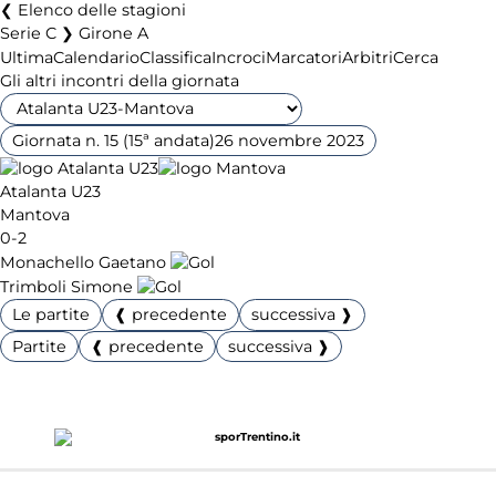
Elenco delle stagioni
Serie C ❯ Girone A
Ultima
Calendario
Classifica
Incroci
Marcatori
Arbitri
Cerca
Gli altri incontri della giornata
Giornata n. 15 (15ª andata)
26 novembre 2023
Atalanta U23
Mantova
0-2
Monachello Gaetano
Trimboli Simone
Le partite
❰ precedente
successiva ❱
Partite
❰ precedente
successiva ❱