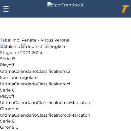
Chi
siamo
Affiliazione
Pubblicità
Tabellino: Renate - Virtus Verona
Stagione 2023-2024
Serie B
Playoff
Ultima
Calendario
Classifica
Incroci
Sessione regolare
Ultima
Calendario
Classifica
Incroci
Serie C
Playoff
Ultima
Calendario
Classifica
Incroci
Marcatori
Girone A
Ultima
Calendario
Classifica
Incroci
Marcatori
Serie D
Girone C