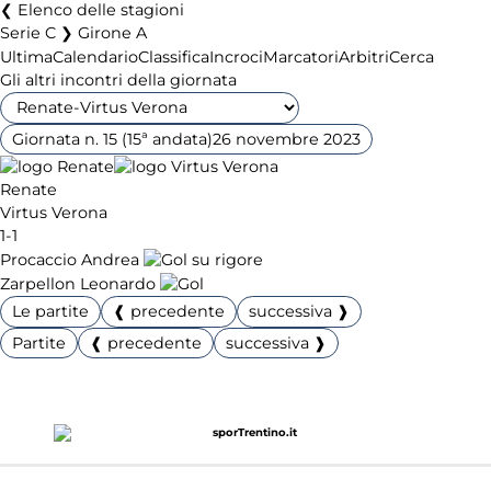
Elenco delle stagioni
Serie C ❯ Girone A
Ultima
Calendario
Classifica
Incroci
Marcatori
Arbitri
Cerca
Gli altri incontri della giornata
Giornata n. 15 (15ª andata)
26 novembre 2023
Renate
Virtus Verona
1-1
Procaccio Andrea
Zarpellon Leonardo
Le partite
❰ precedente
successiva ❱
Partite
❰ precedente
successiva ❱