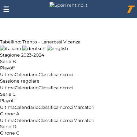
Chi
siamo
Affiliazione
Pubblicità
Tabellino: Trento - Lanerossi Vicenza
Stagione 2023-2024
Serie B
Playoff
Ultima
Calendario
Classifica
Incroci
Sessione regolare
Ultima
Calendario
Classifica
Incroci
Serie C
Playoff
Ultima
Calendario
Classifica
Incroci
Marcatori
Girone A
Ultima
Calendario
Classifica
Incroci
Marcatori
Serie D
Girone C