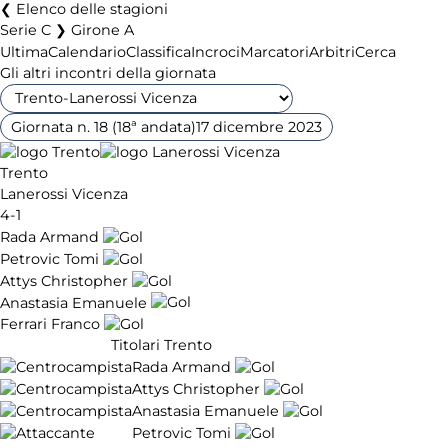
Elenco delle stagioni
Serie C ❯ Girone A
Ultima
Calendario
Classifica
Incroci
Marcatori
Arbitri
Cerca
Gli altri incontri della giornata
Giornata n. 18 (18ª andata)
17 dicembre 2023
Trento
Lanerossi Vicenza
4-1
Rada Armand
Petrovic Tomi
Attys Christopher
Anastasia Emanuele
Ferrari Franco
Titolari Trento
Rada Armand
Attys Christopher
Anastasia Emanuele
Petrovic Tomi