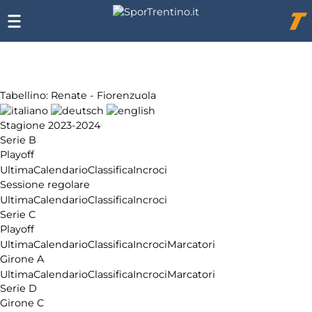
Chi
siamo
Affiliazione
Pubblicità
Tabellino: Renate - Fiorenzuola
Stagione 2023-2024
Serie B
Playoff
Ultima
Calendario
Classifica
Incroci
Sessione regolare
Ultima
Calendario
Classifica
Incroci
Serie C
Playoff
Ultima
Calendario
Classifica
Incroci
Marcatori
Girone A
Ultima
Calendario
Classifica
Incroci
Marcatori
Serie D
Girone C