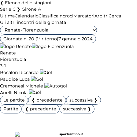
Elenco delle stagioni
Serie C ❯ Girone A
Ultima
Calendario
Classifica
Incroci
Marcatori
Arbitri
Cerca
Gli altri incontri della giornata
Giornata n. 20 (1ª ritorno)
7 gennaio 2024
Renate
Fiorenzuola
3-1
Bocalon Riccardo
Paudice Luca
Cremonesi Michele
Anelli Nicola
Le partite
❰ precedente
successiva ❱
Partite
❰ precedente
successiva ❱