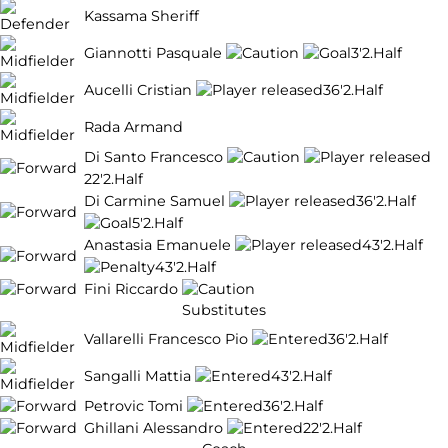
Kassama Sheriff
Giannotti Pasquale
3'
2.Half
Aucelli Cristian
36'
2.Half
Rada Armand
Di Santo Francesco
22'
2.Half
Di Carmine Samuel
36'
2.Half
5'
2.Half
Anastasia Emanuele
43'
2.Half
43'
2.Half
Fini Riccardo
Substitutes
Vallarelli Francesco Pio
36'
2.Half
Sangalli Mattia
43'
2.Half
Petrovic Tomi
36'
2.Half
Ghillani Alessandro
22'
2.Half