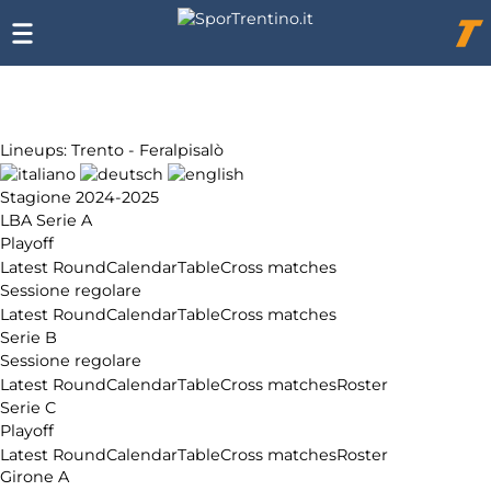
Chi
siamo
Affiliazione
Pubblicità
Lineups: Trento - Feralpisalò
Stagione 2024-2025
LBA Serie A
Playoff
Latest Round
Calendar
Table
Cross matches
Sessione regolare
Latest Round
Calendar
Table
Cross matches
Serie B
Sessione regolare
Latest Round
Calendar
Table
Cross matches
Roster
Serie C
Playoff
Latest Round
Calendar
Table
Cross matches
Roster
Girone A