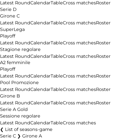
Latest Round
Calendar
Table
Cross matches
Roster
Serie D
Girone C
Latest Round
Calendar
Table
Cross matches
Roster
SuperLega
Playoff
Latest Round
Calendar
Table
Cross matches
Roster
Stagione regolare
Latest Round
Calendar
Table
Cross matches
Roster
A2 femminile
Playoff
Latest Round
Calendar
Table
Cross matches
Roster
Pool Promozione
Latest Round
Calendar
Table
Cross matches
Roster
Girone B
Latest Round
Calendar
Table
Cross matches
Roster
Serie A Gold
Sessione regolare
Latest Round
Calendar
Table
Cross matches
List of seasons-game
Serie C ❯ Girone A