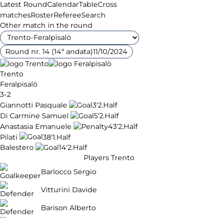
Latest Round
Calendar
Table
Cross
matches
Roster
Referee
Search
Other match in the round
Round nr. 14 (14ª andata)
11/10/2024
Trento
Feralpisalò
3-2
Giannotti Pasquale
3'
2.Half
Di Carmine Samuel
5'
2.Half
Anastasia Emanuele
43'
2.Half
Pilati
38'
1.Half
Balestero
14'
2.Half
Players Trento
Barlocco Sergio
Vitturini Davide
Barison Alberto