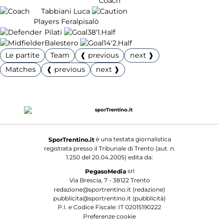
Coach
Tabbiani Luca
Players Feralpisalò
Pilati
38'
1.Half
Balestero
14'
2.Half
Le partite
Team
❰ previous
next ❱
Matches
❰ previous
next ❱
è una testata giornalistica
SporTrentino.it
registrata presso il Tribunale di Trento (aut. n.
1.250 del 20.04.2005) edita da:
srl
PegasoMedia
Via Brescia, 7 - 38122 Trento
redazione@sportrentino.it (redazione)
pubblicita@sportrentino.it (pubblicità)
P.I. e Codice Fiscale: IT 02015190222
Preferenze cookie