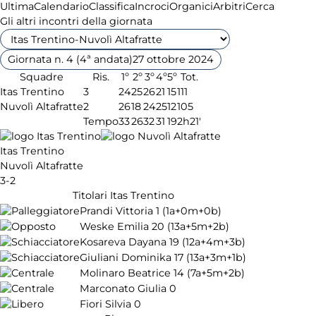
Ultima
Calendario
Classifica
Incroci
Organici
Arbitri
Cerca
Gli altri incontri della giornata
Giornata n. 4 (4ª andata)
27 ottobre 2024
Squadre
Ris.
1º
2º
3º
4º
5º
Tot.
Itas Trentino
3
24
25
26
21
15
111
Nuvolì Altafratte
2
26
18
24
25
12
105
Tempo
33
26
32
31
19
2h21'
Itas Trentino
Nuvolì Altafratte
3-2
Titolari Itas Trentino
Prandi Vittoria
1
(1a+0m+0b)
Weske Emilia
20
(13a+5m+2b)
Kosareva Dayana
19
(12a+4m+3b)
Giuliani Dominika
17
(13a+3m+1b)
Molinaro Beatrice
14
(7a+5m+2b)
Marconato Giulia
0
Fiori Silvia
0