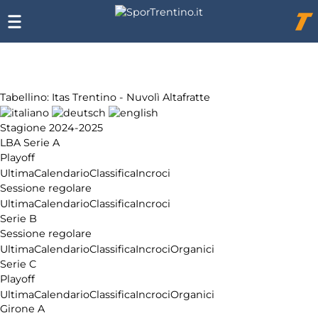
Chi
siamo
Affiliazione
Pubblicità
Tabellino: Itas Trentino - Nuvolì Altafratte
Stagione 2024-2025
LBA Serie A
Playoff
Ultima
Calendario
Classifica
Incroci
Sessione regolare
Ultima
Calendario
Classifica
Incroci
Serie B
Sessione regolare
Ultima
Calendario
Classifica
Incroci
Organici
Serie C
Playoff
Ultima
Calendario
Classifica
Incroci
Organici
Girone A