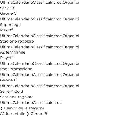
Ultima
Calendario
Classifica
Incroci
Organici
Serie D
Girone C
Ultima
Calendario
Classifica
Incroci
Organici
SuperLega
Playoff
Ultima
Calendario
Classifica
Incroci
Organici
Stagione regolare
Ultima
Calendario
Classifica
Incroci
Organici
A2 femminile
Playoff
Ultima
Calendario
Classifica
Incroci
Organici
Pool Promozione
Ultima
Calendario
Classifica
Incroci
Organici
Girone B
Ultima
Calendario
Classifica
Incroci
Organici
Serie A Gold
Sessione regolare
Ultima
Calendario
Classifica
Incroci
Elenco delle stagioni
A2 femminile ❯ Girone B