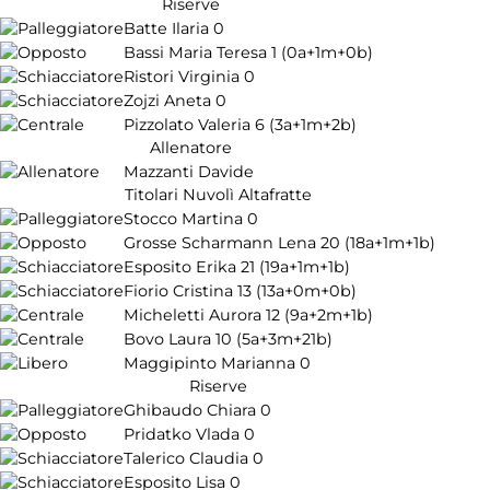
Riserve
Batte Ilaria
0
Bassi Maria Teresa
1
(0a+1m+0b)
Ristori Virginia
0
Zojzi Aneta
0
Pizzolato Valeria
6
(3a+1m+2b)
Allenatore
Mazzanti Davide
Titolari Nuvolì Altafratte
Stocco Martina
0
Grosse Scharmann Lena
20
(18a+1m+1b)
Esposito Erika
21
(19a+1m+1b)
Fiorio Cristina
13
(13a+0m+0b)
Micheletti Aurora
12
(9a+2m+1b)
Bovo Laura
10
(5a+3m+21b)
Maggipinto Marianna
0
Riserve
Ghibaudo Chiara
0
Pridatko Vlada
0
Talerico Claudia
0
Esposito Lisa
0