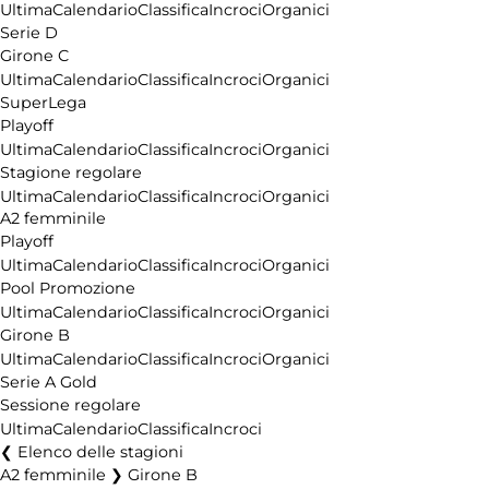
Ultima
Calendario
Classifica
Incroci
Organici
Serie D
Girone C
Ultima
Calendario
Classifica
Incroci
Organici
SuperLega
Playoff
Ultima
Calendario
Classifica
Incroci
Organici
Stagione regolare
Ultima
Calendario
Classifica
Incroci
Organici
A2 femminile
Playoff
Ultima
Calendario
Classifica
Incroci
Organici
Pool Promozione
Ultima
Calendario
Classifica
Incroci
Organici
Girone B
Ultima
Calendario
Classifica
Incroci
Organici
Serie A Gold
Sessione regolare
Ultima
Calendario
Classifica
Incroci
Elenco delle stagioni
A2 femminile ❯ Girone B