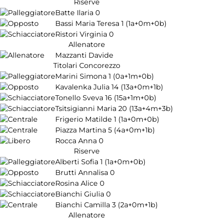
Riserve
Batte Ilaria
0
Bassi Maria Teresa
1
(1a+0m+0b)
Ristori Virginia
0
Allenatore
Mazzanti Davide
Titolari Concorezzo
Marini Simona
1
(0a+1m+0b)
Kavalenka Julia
14
(13a+0m+1b)
Tonello Sveva
16
(15a+1m+0b)
Tsitsigianni Maria
20
(13a+4m+3b)
Frigerio Matilde
1
(1a+0m+0b)
Piazza Martina
5
(4a+0m+1b)
Rocca Anna
0
Riserve
Alberti Sofia
1
(1a+0m+0b)
Brutti Annalisa
0
Rosina Alice
0
Bianchi Giulia
0
Bianchi Camilla
3
(2a+0m+1b)
Allenatore