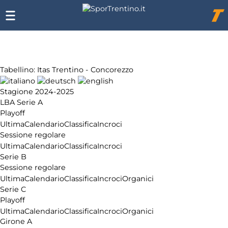
Chi
siamo
Affiliazione
Pubblicità
Tabellino: Itas Trentino - Concorezzo
Stagione 2024-2025
LBA Serie A
Playoff
Ultima
Calendario
Classifica
Incroci
Sessione regolare
Ultima
Calendario
Classifica
Incroci
Serie B
Sessione regolare
Ultima
Calendario
Classifica
Incroci
Organici
Serie C
Playoff
Ultima
Calendario
Classifica
Incroci
Organici
Girone A