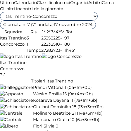
Ultima
Calendario
Classifica
Incroci
Organici
Arbitri
Cerca
Gli altri incontri della giornata
Giornata n. 7 (7ª andata)
17 novembre 2024
Squadre
Ris.
1º
2º
3º
4º
5º
Tot.
Itas Trentino
3
25
25
22
25
-
97
Concorezzo
1
22
23
25
10
-
80
Tempo
27
28
27
23
-
1h45'
Itas Trentino
Concorezzo
3-1
Titolari Itas Trentino
Prandi Vittoria
1
(0a+1m+0b)
Weske Emilia
15
(9a+4m+2b)
Kosareva Dayana
11
(7a+1m+3b)
Giuliani Dominika
18
(13a+3m+11b)
Molinaro Beatrice
21
(14a+6m+1b)
Marconato Giulia
10
(6a+3m+1b)
Fiori Silvia
0