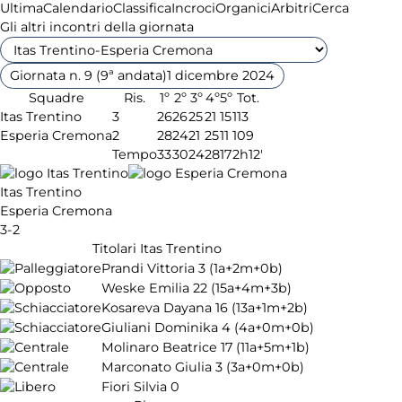
Ultima
Calendario
Classifica
Incroci
Organici
Arbitri
Cerca
Gli altri incontri della giornata
Giornata n. 9 (9ª andata)
1 dicembre 2024
Squadre
Ris.
1º
2º
3º
4º
5º
Tot.
Itas Trentino
3
26
26
25
21
15
113
Esperia Cremona
2
28
24
21
25
11
109
Tempo
33
30
24
28
17
2h12'
Itas Trentino
Esperia Cremona
3-2
Titolari Itas Trentino
Prandi Vittoria
3
(1a+2m+0b)
Weske Emilia
22
(15a+4m+3b)
Kosareva Dayana
16
(13a+1m+2b)
Giuliani Dominika
4
(4a+0m+0b)
Molinaro Beatrice
17
(11a+5m+1b)
Marconato Giulia
3
(3a+0m+0b)
Fiori Silvia
0