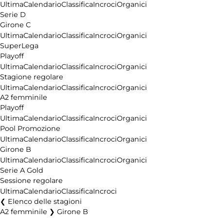
Ultima
Calendario
Classifica
Incroci
Organici
Serie D
Girone C
Ultima
Calendario
Classifica
Incroci
Organici
SuperLega
Playoff
Ultima
Calendario
Classifica
Incroci
Organici
Stagione regolare
Ultima
Calendario
Classifica
Incroci
Organici
A2 femminile
Playoff
Ultima
Calendario
Classifica
Incroci
Organici
Pool Promozione
Ultima
Calendario
Classifica
Incroci
Organici
Girone B
Ultima
Calendario
Classifica
Incroci
Organici
Serie A Gold
Sessione regolare
Ultima
Calendario
Classifica
Incroci
Elenco delle stagioni
A2 femminile ❯ Girone B