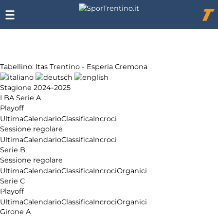
Chi
siamo
Affiliazione
Pubblicità
Tabellino: Itas Trentino - Esperia Cremona
Stagione 2024-2025
LBA Serie A
Playoff
Ultima
Calendario
Classifica
Incroci
Sessione regolare
Ultima
Calendario
Classifica
Incroci
Serie B
Sessione regolare
Ultima
Calendario
Classifica
Incroci
Organici
Serie C
Playoff
Ultima
Calendario
Classifica
Incroci
Organici
Girone A