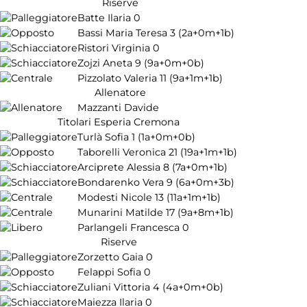
Riserve
Batte Ilaria
0
Bassi Maria Teresa
3
(2a+0m+1b)
Ristori Virginia
0
Zojzi Aneta
9
(9a+0m+0b)
Pizzolato Valeria
11
(9a+1m+1b)
Allenatore
Mazzanti Davide
Titolari Esperia Cremona
Turlà Sofia
1
(1a+0m+0b)
Taborelli Veronica
21
(19a+1m+1b)
Arciprete Alessia
8
(7a+0m+1b)
Bondarenko Vera
9
(6a+0m+3b)
Modesti Nicole
13
(11a+1m+1b)
Munarini Matilde
17
(9a+8m+1b)
Parlangeli Francesca
0
Riserve
Zorzetto Gaia
0
Felappi Sofia
0
Zuliani Vittoria
4
(4a+0m+0b)
Maiezza Ilaria
0