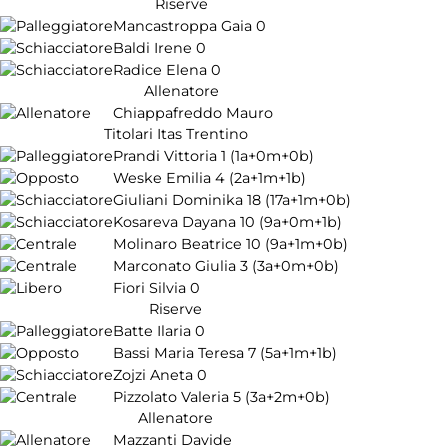
Riserve
Mancastroppa Gaia
0
Baldi Irene
0
Radice Elena
0
Allenatore
Chiappafreddo Mauro
Titolari Itas Trentino
Prandi Vittoria
1
(1a+0m+0b)
Weske Emilia
4
(2a+1m+1b)
Giuliani Dominika
18
(17a+1m+0b)
Kosareva Dayana
10
(9a+0m+1b)
Molinaro Beatrice
10
(9a+1m+0b)
Marconato Giulia
3
(3a+0m+0b)
Fiori Silvia
0
Riserve
Batte Ilaria
0
Bassi Maria Teresa
7
(5a+1m+1b)
Zojzi Aneta
0
Pizzolato Valeria
5
(3a+2m+0b)
Allenatore
Mazzanti Davide