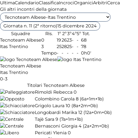
Ultima
Calendario
Classifica
Incroci
Organici
Arbitri
Cerca
Gli altri incontri della giornata
Giornata n. 11 (2ª ritorno)
15 dicembre 2024
Squadre
Ris.
1º
2º
3º
4º
5º
Tot.
Tecnoteam Albese
0
19
26
23
-
-
68
Itas Trentino
3
25
28
25
-
-
78
Tempo
-
-
-
-
-
0h0'
Tecnoteam Albese
Itas Trentino
0-3
Titolari Tecnoteam Albese
Rimoldi Rebecca
0
Colombino Carola
8
(6a+1m+1b)
Grigolo Laura
10
(8a+2m+0b)
Longobardi Marika
12
(12a+0m+0b)
Tajè Sara
9
(7a+1m+1b)
Bernasconi Giorgia
4
(2a+2m+0b)
Pericati Ylenia
0