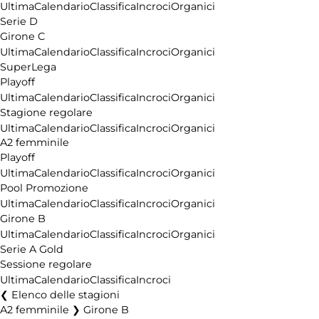
Ultima
Calendario
Classifica
Incroci
Organici
Serie D
Girone C
Ultima
Calendario
Classifica
Incroci
Organici
SuperLega
Playoff
Ultima
Calendario
Classifica
Incroci
Organici
Stagione regolare
Ultima
Calendario
Classifica
Incroci
Organici
A2 femminile
Playoff
Ultima
Calendario
Classifica
Incroci
Organici
Pool Promozione
Ultima
Calendario
Classifica
Incroci
Organici
Girone B
Ultima
Calendario
Classifica
Incroci
Organici
Serie A Gold
Sessione regolare
Ultima
Calendario
Classifica
Incroci
Elenco delle stagioni
A2 femminile ❯ Girone B