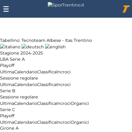
Chi
siamo
Affiliazione
Pubblicità
Tabellino: Tecnoteam Albese - Itas Trentino
Stagione 2024-2025
LBA Serie A
Playoff
Ultima
Calendario
Classifica
Incroci
Sessione regolare
Ultima
Calendario
Classifica
Incroci
Serie B
Sessione regolare
Ultima
Calendario
Classifica
Incroci
Organici
Serie C
Playoff
Ultima
Calendario
Classifica
Incroci
Organici
Girone A