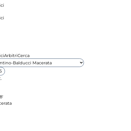
ci
ci
ci
Arbitri
Cerca
5
.
8'