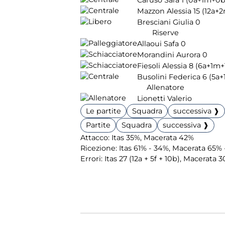
Mazzon Alessia
15
(12a+
Bresciani Giulia
0
Riserve
Allaoui Safa
0
Morandini Aurora
0
Fiesoli Alessia
8
(6a+1m+
Busolini Federica
6
(5a
Allenatore
Lionetti Valerio
Le partite
Squadra
successiva ❱
Partite
Squadra
successiva ❱
Attacco: Itas 35%, Macerata 42%
Ricezione: Itas 61% - 34%, Macerata 65%
Errori: Itas 27 (12a + 5f + 10b), Macerata 3