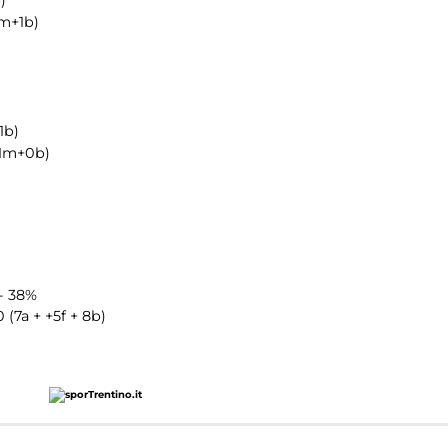
2m+1b)
1b)
+1m+0b)
 - 38%
0 (7a + +5f + 8b)