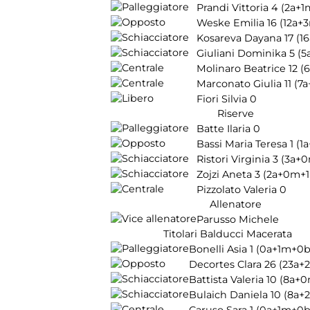
Prandi Vittoria
4
(2a+1
Weske Emilia
16
(12a+
Kosareva Dayana
17
(1
Giuliani Dominika
5
(5
Molinaro Beatrice
12
(
Marconato Giulia
11
(7
Fiori Silvia
0
Riserve
Batte Ilaria
0
Bassi Maria Teresa
1
(1
Ristori Virginia
3
(3a+
Zojzi Aneta
3
(2a+0m+1
Pizzolato Valeria
0
Allenatore
Parusso Michele
Titolari Balducci Macerata
Bonelli Asia
1
(0a+1m+0b
Decortes Clara
26
(23a+
Battista Valeria
10
(8a+0
Bulaich Daniela
10
(8a+
Caruso Sara
1
(0a+1m+0b