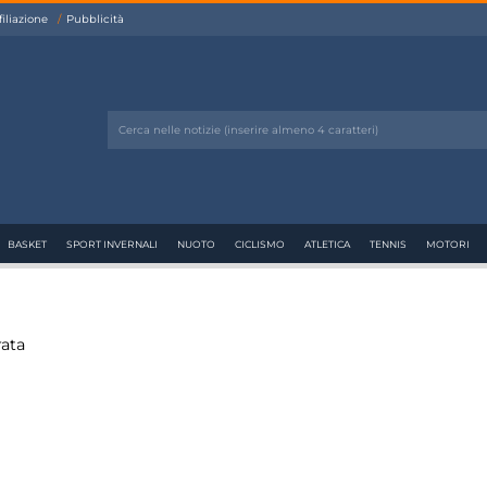
filiazione
Pubblicità
BASKET
SPORT INVERNALI
NUOTO
CICLISMO
ATLETICA
TENNIS
MOTORI
rata