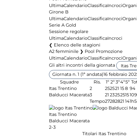
Ultima
Calendario
Classifica
Incroci
Organi
Girone B
Ultima
Calendario
Classifica
Incroci
Organi
Serie A Gold
Sessione regolare
Ultima
Calendario
Classifica
Incroci
Elenco delle stagioni
A2 femminile ❯ Pool Promozione
Ultima
Calendario
Classifica
Incroci
Organi
Gli altri incontri della giornata
Giornata n. 1 (1ª andata)
16 febbraio 202
Squadre
Ris.
1º
2º
3º
4º
5º
Tot
Itas Trentino
2
25
25
21
15
8
94
Balducci Macerata
3
21
23
25
25
15
109
Tempo
27
28
28
21
14
1h5
Itas Trentino
Balducci Macerata
2-3
Titolari Itas Trentino