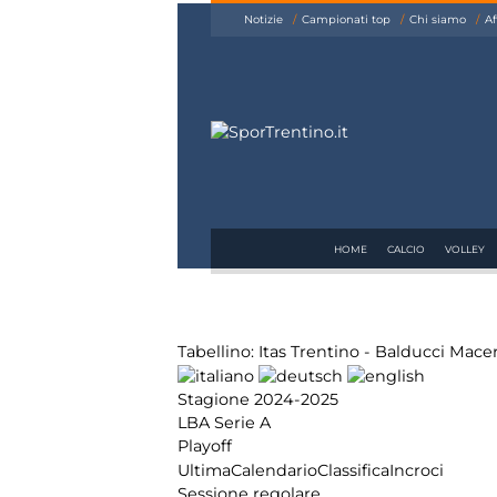
siamo
Notizie
Campionati top
Chi siamo
Af
Affiliazione
Pubblicità
HOME
CALCIO
VOLLEY
Tabellino: Itas Trentino - Balducci Mace
Stagione 2024-2025
LBA Serie A
Playoff
Ultima
Calendario
Classifica
Incroci
Sessione regolare