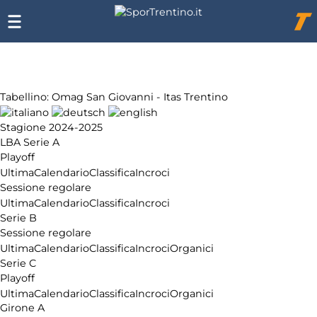
Chi
siamo
Affiliazione
Pubblicità
Tabellino: Omag San Giovanni - Itas Trentino
Stagione 2024-2025
LBA Serie A
Playoff
Ultima
Calendario
Classifica
Incroci
Sessione regolare
Ultima
Calendario
Classifica
Incroci
Serie B
Sessione regolare
Ultima
Calendario
Classifica
Incroci
Organici
Serie C
Playoff
Ultima
Calendario
Classifica
Incroci
Organici
Girone A