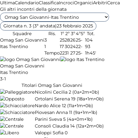
Ultima
Calendario
Classifica
Incroci
Organici
Arbitri
Cerca
Gli altri incontri della giornata
Giornata n. 3 (3ª andata)
23 febbraio 2025
Squadre
Ris.
1º
2º
3º
4º
5º
Tot.
Omag San Giovanni
3
25
28
26
25
-
104
Itas Trentino
1
17
30
24
22
-
93
Tempo
22
31
27
25
-
1h45'
Omag San Giovanni
Itas Trentino
3-1
Titolari Omag San Giovanni
Nicolini Cecilia
2
(0a+2m+0b)
Ortolani Serena
19
(18a+1m+0b)
Nardo Alice
12
(11a+1m+0b)
Piovesan Anna
11
(9a+1m+1b)
Parini Sveva
5
(4a+0m+1b)
Consoli Claudia
14
(12a+2m+0b)
Valoppi Sofia
0