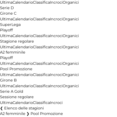
Ultima
Calendario
Classifica
Incroci
Organici
Serie D
Girone C
Ultima
Calendario
Classifica
Incroci
Organici
SuperLega
Playoff
Ultima
Calendario
Classifica
Incroci
Organici
Stagione regolare
Ultima
Calendario
Classifica
Incroci
Organici
A2 femminile
Playoff
Ultima
Calendario
Classifica
Incroci
Organici
Pool Promozione
Ultima
Calendario
Classifica
Incroci
Organici
Girone B
Ultima
Calendario
Classifica
Incroci
Organici
Serie A Gold
Sessione regolare
Ultima
Calendario
Classifica
Incroci
Elenco delle stagioni
A2 femminile ❯ Pool Promozione