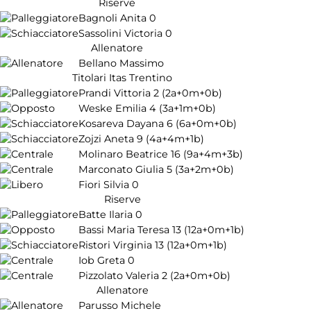
Riserve
Bagnoli Anita
0
Sassolini Victoria
0
Allenatore
Bellano Massimo
Titolari Itas Trentino
Prandi Vittoria
2
(2a+0m+0b)
Weske Emilia
4
(3a+1m+0b)
Kosareva Dayana
6
(6a+0m+0b)
Zojzi Aneta
9
(4a+4m+1b)
Molinaro Beatrice
16
(9a+4m+3b)
Marconato Giulia
5
(3a+2m+0b)
Fiori Silvia
0
Riserve
Batte Ilaria
0
Bassi Maria Teresa
13
(12a+0m+1b)
Ristori Virginia
13
(12a+0m+1b)
Iob Greta
0
Pizzolato Valeria
2
(2a+0m+0b)
Allenatore
Parusso Michele