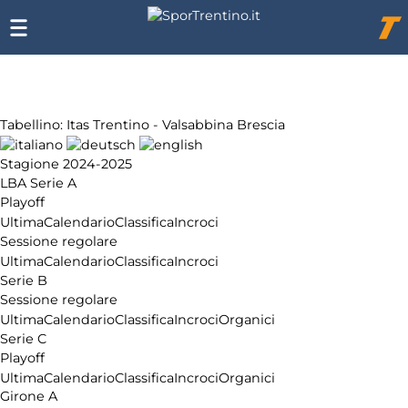
Chi
siamo
Affiliazione
Pubblicità
Tabellino: Itas Trentino - Valsabbina Brescia
Stagione 2024-2025
LBA Serie A
Playoff
Ultima
Calendario
Classifica
Incroci
Sessione regolare
Ultima
Calendario
Classifica
Incroci
Serie B
Sessione regolare
Ultima
Calendario
Classifica
Incroci
Organici
Serie C
Playoff
Ultima
Calendario
Classifica
Incroci
Organici
Girone A