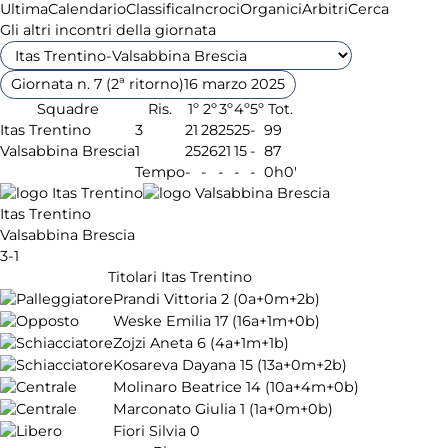
Ultima
Calendario
Classifica
Incroci
Organici
Arbitri
Cerca
Gli altri incontri della giornata
Giornata n. 7 (2ª ritorno)
16 marzo 2025
Squadre
Ris.
1º
2º
3º
4º
5º
Tot.
Itas Trentino
3
21
28
25
25
-
99
Valsabbina Brescia
1
25
26
21
15
-
87
Tempo
-
-
-
-
-
0h0'
Itas Trentino
Valsabbina Brescia
3-1
Titolari Itas Trentino
Prandi Vittoria
2
(0a+0m+2b)
Weske Emilia
17
(16a+1m+0b)
Zojzi Aneta
6
(4a+1m+1b)
Kosareva Dayana
15
(13a+0m+2b)
Molinaro Beatrice
14
(10a+4m+0b)
Marconato Giulia
1
(1a+0m+0b)
Fiori Silvia
0