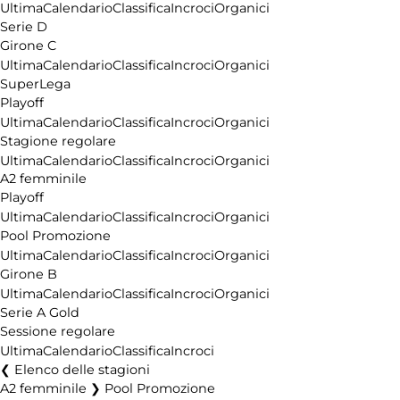
Ultima
Calendario
Classifica
Incroci
Organici
Serie D
Girone C
Ultima
Calendario
Classifica
Incroci
Organici
SuperLega
Playoff
Ultima
Calendario
Classifica
Incroci
Organici
Stagione regolare
Ultima
Calendario
Classifica
Incroci
Organici
A2 femminile
Playoff
Ultima
Calendario
Classifica
Incroci
Organici
Pool Promozione
Ultima
Calendario
Classifica
Incroci
Organici
Girone B
Ultima
Calendario
Classifica
Incroci
Organici
Serie A Gold
Sessione regolare
Ultima
Calendario
Classifica
Incroci
Elenco delle stagioni
A2 femminile ❯ Pool Promozione