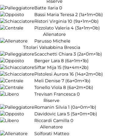
Riserve
Batte Ilaria
0
Bassi Maria Teresa
2
(1a+1m+0b)
Ristori Virginia
10
(9a+1m+0b)
Pizzolato Valeria
4
(3a+1m+0b)
Allenatore
Parusso Michele
Titolari Valsabbina Brescia
Scacchetti Chiara
3
(2a+0m+1b)
Berger Lara
8
(6a+1m+1b)
Siftar Mija
15
(9a+4m+2b)
Pistolesi Aurora
16
(14a+2m+0b)
Meli Denise
7
(6a+0m+1b)
Tonello Viola
8
(6a+2m+0b)
Trevisan Francesca
0
Riserve
Romanin Silvia
1
(0a+0m+1b)
Davidovic Lara
5
(5a+0m+0b)
Riccardi Camilla
0
Allenatore
Solforati Matteo