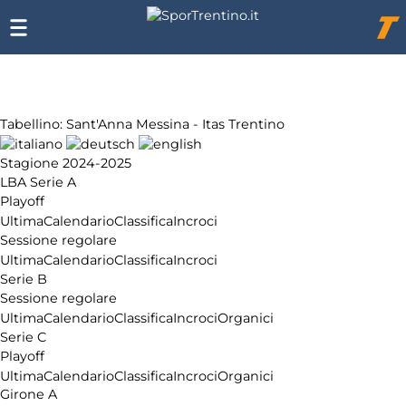
Chi
siamo
Affiliazione
Pubblicità
Tabellino: Sant'Anna Messina - Itas Trentino
Stagione 2024-2025
LBA Serie A
Playoff
Ultima
Calendario
Classifica
Incroci
Sessione regolare
Ultima
Calendario
Classifica
Incroci
Serie B
Sessione regolare
Ultima
Calendario
Classifica
Incroci
Organici
Serie C
Playoff
Ultima
Calendario
Classifica
Incroci
Organici
Girone A