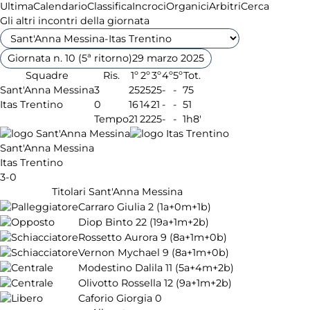
Ultima
Calendario
Classifica
Incroci
Organici
Arbitri
Cerca
Gli altri incontri della giornata
Giornata n. 10 (5ª ritorno)
29 marzo 2025
Squadre
Ris.
1º
2º
3º
4º
5º
Tot.
Sant'Anna Messina
3
25
25
25
-
-
75
Itas Trentino
0
16
14
21
-
-
51
Tempo
21
22
25
-
-
1h8'
Sant'Anna Messina
Itas Trentino
3-0
Titolari Sant'Anna Messina
Carraro Giulia
2
(1a+0m+1b)
Diop Binto
22
(19a+1m+2b)
Rossetto Aurora
9
(8a+1m+0b)
Vernon Mychael
9
(8a+1m+0b)
Modestino Dalila
11
(5a+4m+2b)
Olivotto Rossella
12
(9a+1m+2b)
Caforio Giorgia
0