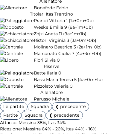
Allenatore
Bonafede Fabio
Titolari Itas Trentino
Prandi Vittoria
1
(1a+0m+0b)
Weske Emilia
9
(8a+1m+0b)
Zojzi Aneta
11
(9a+1m+1b)
Ristori Virginia
3
(3a+0m+0b)
Molinaro Beatrice
3
(2a+1m+0b)
Marconato Giulia
7
(4a+3m+0b)
Fiori Silvia
0
Riserve
Batte Ilaria
0
Bassi Maria Teresa
5
(4a+0m+1b)
Pizzolato Valeria
0
Allenatore
Parusso Michele
Le partite
Squadra
❰ precedente
Partite
Squadra
❰ precedente
Attacco: Messina 38%, Itas 34%
Ricezione: Messina 64% - 26%, Itas 44% - 16%