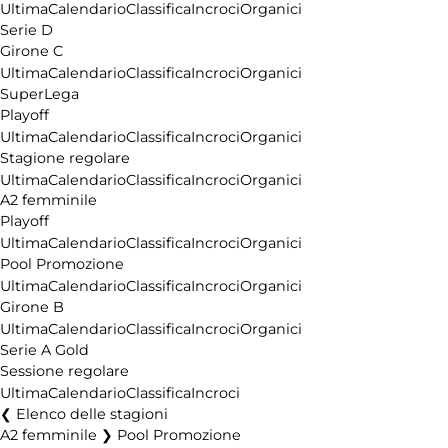
Ultima
Calendario
Classifica
Incroci
Organici
Serie D
Girone C
Ultima
Calendario
Classifica
Incroci
Organici
SuperLega
Playoff
Ultima
Calendario
Classifica
Incroci
Organici
Stagione regolare
Ultima
Calendario
Classifica
Incroci
Organici
A2 femminile
Playoff
Ultima
Calendario
Classifica
Incroci
Organici
Pool Promozione
Ultima
Calendario
Classifica
Incroci
Organici
Girone B
Ultima
Calendario
Classifica
Incroci
Organici
Serie A Gold
Sessione regolare
Ultima
Calendario
Classifica
Incroci
Elenco delle stagioni
A2 femminile ❯ Pool Promozione