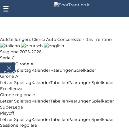
Aufstellungen: Clerici Auto Concorezzo - Itas Trentino
Stagione 2025-2026
Serie C
Playoff Girone A
Letzer Spieltag
Kalender
Paarungen
Spielkader
SporTrentino.it
Girone A
Chi
Letzer Spieltag
Kalender
Tabellen
Paarungen
Spielkader
siamo
Eccellenza
Affiliazione
Girone regionale
Pubblicità
Letzer Spieltag
Kalender
Tabellen
Paarungen
Spielkader
SuperLega
Playoff
Letzer Spieltag
Kalender
Tabellen
Paarungen
Spielkader
Sessione regolare