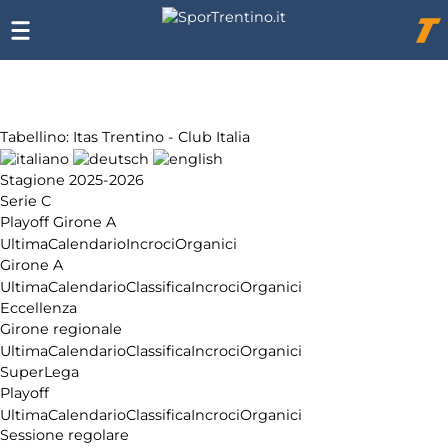
Chi
siamo
Affiliazione
Pubblicità
Tabellino: Itas Trentino - Club Italia
Stagione 2025-2026
Serie C
Playoff Girone A
Ultima
Calendario
Incroci
Organici
Girone A
Ultima
Calendario
Classifica
Incroci
Organici
Eccellenza
Girone regionale
Ultima
Calendario
Classifica
Incroci
Organici
SuperLega
Playoff
Ultima
Calendario
Classifica
Incroci
Organici
Sessione regolare