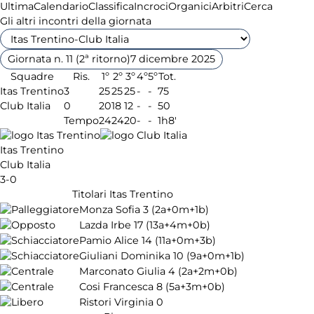
Ultima
Calendario
Classifica
Incroci
Organici
Arbitri
Cerca
Gli altri incontri della giornata
Giornata n. 11 (2ª ritorno)
7 dicembre 2025
Squadre
Ris.
1º
2º
3º
4º
5º
Tot.
Itas Trentino
3
25
25
25
-
-
75
Club Italia
0
20
18
12
-
-
50
Tempo
24
24
20
-
-
1h8'
Itas Trentino
Club Italia
3-0
Titolari Itas Trentino
Monza Sofia
3
(2a+0m+1b)
Lazda Irbe
17
(13a+4m+0b)
Pamio Alice
14
(11a+0m+3b)
Giuliani Dominika
10
(9a+0m+1b)
Marconato Giulia
4
(2a+2m+0b)
Cosi Francesca
8
(5a+3m+0b)
Ristori Virginia
0