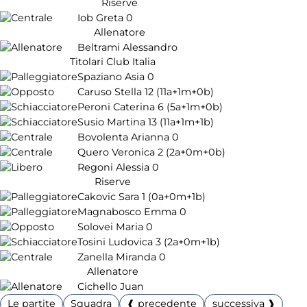
Riserve
Iob Greta
0
Allenatore
Beltrami Alessandro
Titolari Club Italia
Spaziano Asia
0
Caruso Stella
12
(11a+1m+0b)
Peroni Caterina
6
(5a+1m+0b)
Susio Martina
13
(11a+1m+1b)
Bovolenta Arianna
0
Quero Veronica
2
(2a+0m+0b)
Regoni Alessia
0
Riserve
Cakovic Sara
1
(0a+0m+1b)
Magnabosco Emma
0
Solovei Maria
0
Tosini Ludovica
3
(2a+0m+1b)
Zanella Miranda
0
Allenatore
Cichello Juan
Le partite
Squadra
❰ precedente
successiva ❱