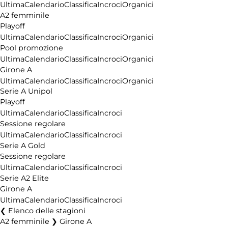
Ultima
Calendario
Classifica
Incroci
Organici
A2 femminile
Playoff
Ultima
Calendario
Classifica
Incroci
Organici
Pool promozione
Ultima
Calendario
Classifica
Incroci
Organici
Girone A
Ultima
Calendario
Classifica
Incroci
Organici
Serie A Unipol
Playoff
Ultima
Calendario
Classifica
Incroci
Sessione regolare
Ultima
Calendario
Classifica
Incroci
Serie A Gold
Sessione regolare
Ultima
Calendario
Classifica
Incroci
Serie A2 Elite
Girone A
Ultima
Calendario
Classifica
Incroci
Elenco delle stagioni
A2 femminile ❯ Girone A