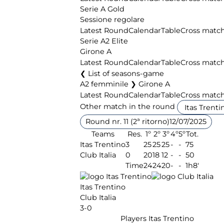
Serie A Gold
Sessione regolare
Latest Round
Calendar
Table
Cross matc
Serie A2 Elite
Girone A
Latest Round
Calendar
Table
Cross matc
List of seasons-game
A2 femminile ❯ Girone A
Latest Round
Calendar
Table
Cross matc
Other match in the round
Round nr. 11 (2ª ritorno)
12/07/2025
Teams
Res.
1º
2º
3º
4º
5º
Tot.
Itas Trentino
3
25
25
25
-
-
75
Club Italia
0
20
18
12
-
-
50
Time
24
24
20
-
-
1h8'
Itas Trentino
Club Italia
3-0
Players Itas Trentino