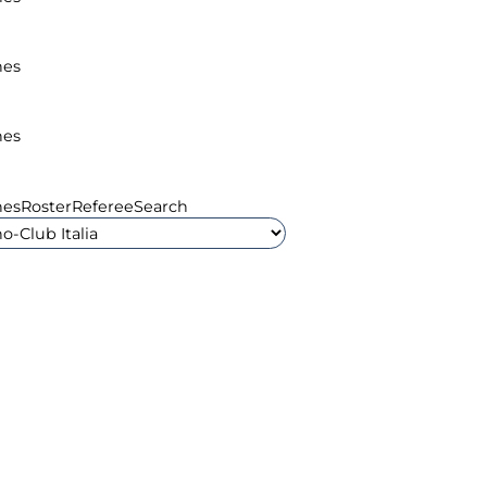
hes
hes
hes
Roster
Referee
Search