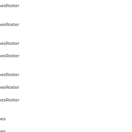
hes
Roster
hes
Roster
hes
Roster
hes
Roster
hes
Roster
hes
Roster
hes
Roster
hes
hes