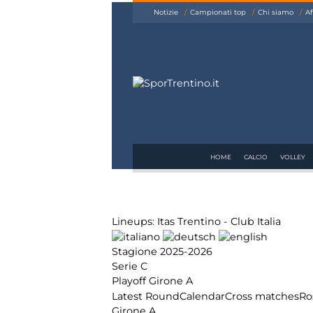
siamo
Notizie
Campionati top
Chi siamo
Af
Affiliazione
Pubblicità
HOME
CALCIO
VOLLEY
Lineups: Itas Trentino - Club Italia
Stagione 2025-2026
Serie C
Playoff Girone A
Latest Round
Calendar
Cross matches
Ro
Girone A