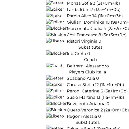
Monza Sofia
3
(2a+0m+1b)
Lazda Irbe
17
(13a+4m+0b)
Pamio Alice
14
(11a+0m+3b)
Giuliani Dominika
10
(9a+0m+
Marconato Giulia
4
(2a+2m+0
Cosi Francesca
8
(5a+3m+0b)
Ristori Virginia
0
Substitutes
Iob Greta
0
Coach
Beltrami Alessandro
Players Club Italia
Spaziano Asia
0
Caruso Stella
12
(11a+1m+0b)
Peroni Caterina
6
(5a+1m+0b)
Susio Martina
13
(11a+1m+1b)
Bovolenta Arianna
0
Quero Veronica
2
(2a+0m+0b)
Regoni Alessia
0
Substitutes
Cakovic Sara
1
(0a+0m+1b)