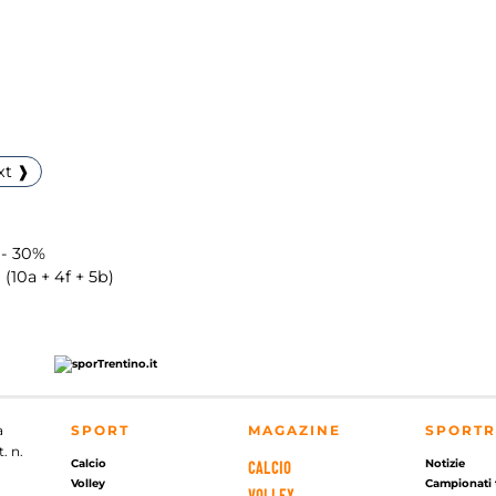
xt ❱
 - 30%
9 (10a + 4f + 5b)
a
SPORT
MAGAZINE
SPORTR
. n.
Calcio
Notizie
CALCIO
Volley
Campionati 
VOLLEY