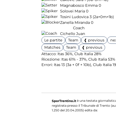
Magnabosco Emma
0
Solovei Maria
0
Tosini Ludovica
3
(2a+0m+1b)
Zanella Miranda
0
Coach
Cichello Juan
Le partite
Team
❰ previous
ne
Matches
Team
❰ previous
Attacco: Itas 36%, Club Italia 28%
Ricezione: Itas 61% - 37%, Club Italia 53%
Errori: Itas 13 (3a + 0f + 10b), Club Italia 1
è una testata giornalistic
SporTrentino.it
registrata presso il Tribunale di Trento (aut
1.250 del 20.04.2005) edita da: