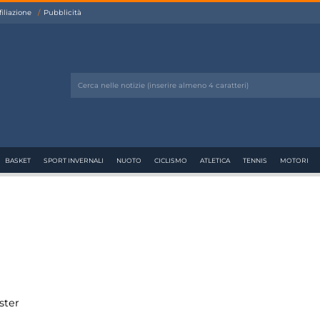
filiazione
Pubblicità
BASKET
SPORT INVERNALI
NUOTO
CICLISMO
ATLETICA
TENNIS
MOTORI
ster