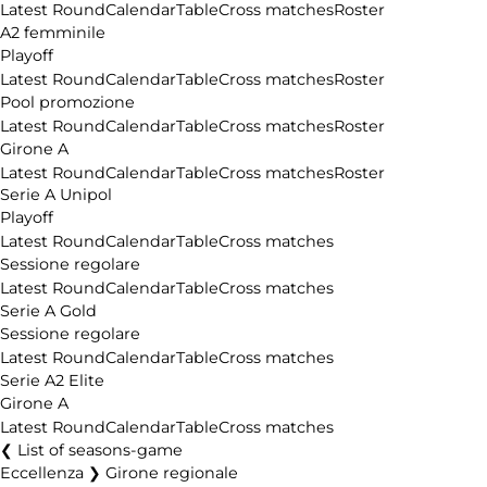
Latest Round
Calendar
Table
Cross matches
Roster
A2 femminile
Playoff
Latest Round
Calendar
Table
Cross matches
Roster
Pool promozione
Latest Round
Calendar
Table
Cross matches
Roster
Girone A
Latest Round
Calendar
Table
Cross matches
Roster
Serie A Unipol
Playoff
Latest Round
Calendar
Table
Cross matches
Sessione regolare
Latest Round
Calendar
Table
Cross matches
Serie A Gold
Sessione regolare
Latest Round
Calendar
Table
Cross matches
Serie A2 Elite
Girone A
Latest Round
Calendar
Table
Cross matches
List of seasons-game
Eccellenza ❯ Girone regionale