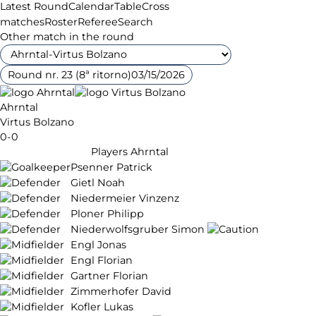
Latest Round
Calendar
Table
Cross
matches
Roster
Referee
Search
Other match in the round
Round nr. 23 (8ª ritorno)
03/15/2026
Ahrntal
Virtus Bolzano
0-0
Players Ahrntal
Psenner Patrick
Gietl Noah
Niedermeier Vinzenz
Ploner Philipp
Niederwolfsgruber Simon
Engl Jonas
Engl Florian
Gartner Florian
Zimmerhofer David
Kofler Lukas