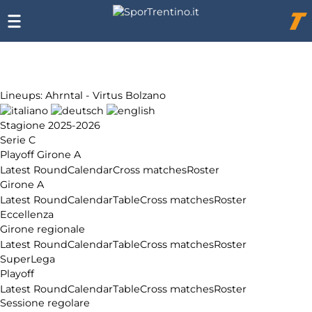
Chi
siamo
Affiliazione
Pubblicità
Lineups: Ahrntal - Virtus Bolzano
Stagione 2025-2026
Serie C
Playoff Girone A
Latest Round
Calendar
Cross matches
Roster
Girone A
Latest Round
Calendar
Table
Cross matches
Roster
Eccellenza
Girone regionale
Latest Round
Calendar
Table
Cross matches
Roster
SuperLega
Playoff
Latest Round
Calendar
Table
Cross matches
Roster
Sessione regolare