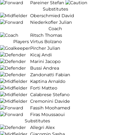
Pareiner Stefan
Substitutes
Oberschmied David
Niederkofler Julian
Coach
Ritsch Thomas
Players Virtus Bolzano
Pircher Julian
Kicaj Andi
Marini Jacopo
Bussi Andrea
Zandonatti Fabian
Kaptina Arnaldo
Forti Matteo
Calabrese Stefano
Cremonini Davide
Fassih Moohamed
Firas Moussaoui
Substitutes
Allegri Alex
Giacomin Sasha