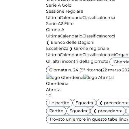
Serie A Gold
Sessione regolare
Ultima
Calendario
Classifica
Incroci
Serie A2 Elite
Girone A
Ultima
Calendario
Classifica
Incroci
Elenco delle stagioni
Eccellenza ❯ Girone regionale
Ultima
Calendario
Classifica
Incroci
Organi
Gli altri incontri della giornata
Giornata n. 24 (9ª ritorno)
22 marzo 20
Gherdeina
Ahrntal
1-2
Le partite
Squadra
❰ precedente
Partite
Squadra
❰ precedente
Trovato un errore in questo tabellino? 