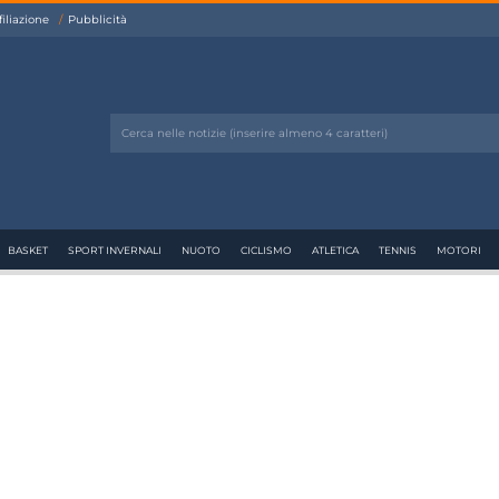
filiazione
Pubblicità
BASKET
SPORT INVERNALI
NUOTO
CICLISMO
ATLETICA
TENNIS
MOTORI