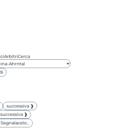
ci
Arbitri
Cerca
26
successiva ❱
successiva ❱
Segnalacelo...