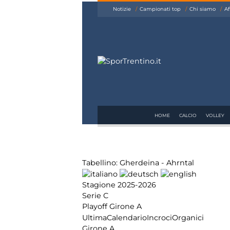
siamo
Notizie
Campionati top
Chi siamo
Af
Affiliazione
Pubblicità
HOME
CALCIO
VOLLEY
Tabellino: Gherdeina - Ahrntal
Stagione 2025-2026
Serie C
Playoff Girone A
Ultima
Calendario
Incroci
Organici
Girone A