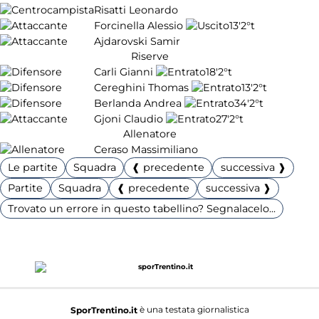
Risatti Leonardo
Forcinella Alessio
13'
2°t
Ajdarovski Samir
Riserve
Carli Gianni
18'
2°t
Cereghini Thomas
13'
2°t
Berlanda Andrea
34'
2°t
Gjoni Claudio
27'
2°t
Allenatore
Ceraso Massimiliano
Le partite
Squadra
❰ precedente
successiva ❱
Partite
Squadra
❰ precedente
successiva ❱
Trovato un errore in questo tabellino? Segnalacelo...
è una testata giornalistica
SporTrentino.it