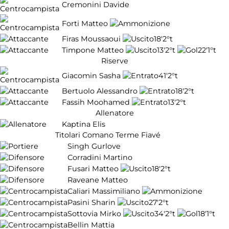
Cremonini Davide
Forti Matteo
Firas Moussaoui
18'
2°t
Timpone Matteo
13'
2°t
22'
1°t
Riserve
Giacomin Sasha
41'
2°t
Bertuolo Alessandro
18'
2°t
Fassih Moohamed
13'
2°t
Allenatore
Kaptina Elis
Titolari Comano Terme Fiavé
Singh Gurlove
Corradini Martino
Fusari Matteo
18'
2°t
Raveane Matteo
Caliari Massimiliano
Pasini Sharin
27'
2°t
Sottovia Mirko
34'
2°t
18'
1°t
Bellin Mattia