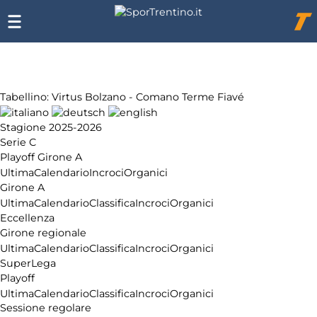
Chi
siamo
Affiliazione
Pubblicità
Tabellino: Virtus Bolzano - Comano Terme Fiavé
Stagione 2025-2026
Serie C
Playoff Girone A
Ultima
Calendario
Incroci
Organici
Girone A
Ultima
Calendario
Classifica
Incroci
Organici
Eccellenza
Girone regionale
Ultima
Calendario
Classifica
Incroci
Organici
SuperLega
Playoff
Ultima
Calendario
Classifica
Incroci
Organici
Sessione regolare