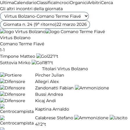
Ultima
Calendario
Classifica
Incroci
Organici
Arbitri
Cerca
Gli altri incontri della giornata
Giornata n. 24 (9ª ritorno)
22 marzo 2026
Virtus Bolzano
Comano Terme Fiavé
1-1
Timpone Matteo
22'
1°t
Sottovia Mirko
18'
1°t
Titolari Virtus Bolzano
Pircher Julian
Allegri Alex
Zandonatti Fabian
Bussi Andrea
Kicaj Andi
Kaptina Arnaldo
Calabrese Stefano
41'
2°t