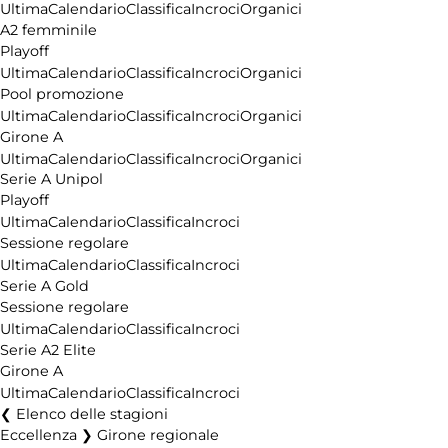
Ultima
Calendario
Classifica
Incroci
Organici
A2 femminile
Playoff
Ultima
Calendario
Classifica
Incroci
Organici
Pool promozione
Ultima
Calendario
Classifica
Incroci
Organici
Girone A
Ultima
Calendario
Classifica
Incroci
Organici
Serie A Unipol
Playoff
Ultima
Calendario
Classifica
Incroci
Sessione regolare
Ultima
Calendario
Classifica
Incroci
Serie A Gold
Sessione regolare
Ultima
Calendario
Classifica
Incroci
Serie A2 Elite
Girone A
Ultima
Calendario
Classifica
Incroci
Elenco delle stagioni
Eccellenza ❯ Girone regionale