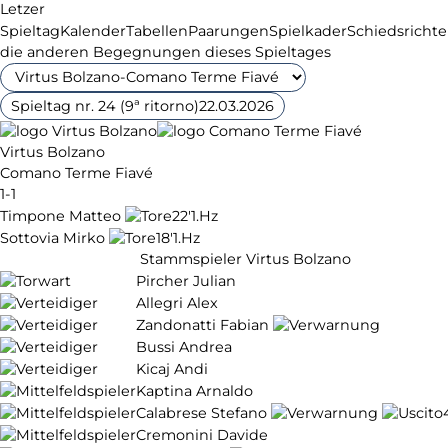
Letzer
Spieltag
Kalender
Tabellen
Paarungen
Spielkader
Schiedsrichte
die anderen Begegnungen dieses Spieltages
Spieltag nr. 24 (9ª ritorno)
22.03.2026
Virtus Bolzano
Comano Terme Fiavé
1-1
Timpone Matteo
22'
1.Hz
Sottovia Mirko
18'
1.Hz
Stammspieler Virtus Bolzano
Pircher Julian
Allegri Alex
Zandonatti Fabian
Bussi Andrea
Kicaj Andi
Kaptina Arnaldo
Calabrese Stefano
Cremonini Davide