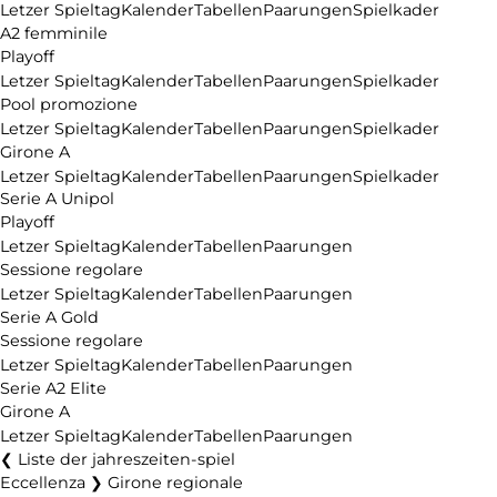
Letzer Spieltag
Kalender
Tabellen
Paarungen
Spielkader
A2 femminile
Playoff
Letzer Spieltag
Kalender
Tabellen
Paarungen
Spielkader
Pool promozione
Letzer Spieltag
Kalender
Tabellen
Paarungen
Spielkader
Girone A
Letzer Spieltag
Kalender
Tabellen
Paarungen
Spielkader
Serie A Unipol
Playoff
Letzer Spieltag
Kalender
Tabellen
Paarungen
Sessione regolare
Letzer Spieltag
Kalender
Tabellen
Paarungen
Serie A Gold
Sessione regolare
Letzer Spieltag
Kalender
Tabellen
Paarungen
Serie A2 Elite
Girone A
Letzer Spieltag
Kalender
Tabellen
Paarungen
Liste der jahreszeiten-spiel
Eccellenza ❯ Girone regionale