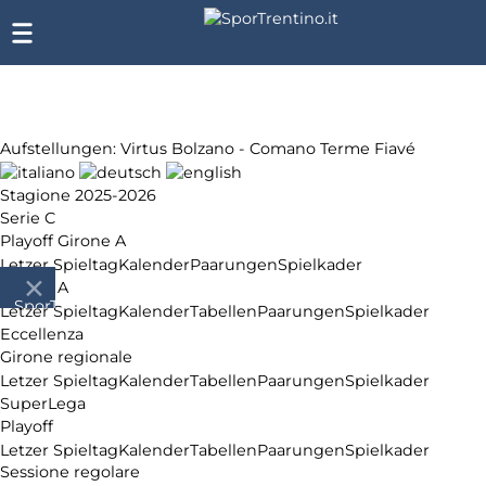
Aufstellungen: Virtus Bolzano - Comano Terme Fiavé
Stagione 2025-2026
Serie C
Playoff Girone A
Letzer Spieltag
Kalender
Paarungen
Spielkader
Girone A
SporTrentino.it
Letzer Spieltag
Kalender
Tabellen
Paarungen
Spielkader
Chi
Eccellenza
siamo
Girone regionale
Affiliazione
Letzer Spieltag
Kalender
Tabellen
Paarungen
Spielkader
Pubblicità
SuperLega
Playoff
Letzer Spieltag
Kalender
Tabellen
Paarungen
Spielkader
Sessione regolare