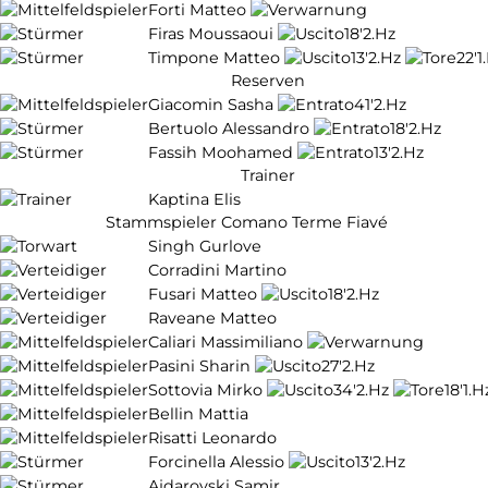
Forti Matteo
Firas Moussaoui
18'
2.Hz
Timpone Matteo
13'
2.Hz
22'
1
Reserven
Giacomin Sasha
41'
2.Hz
Bertuolo Alessandro
18'
2.Hz
Fassih Moohamed
13'
2.Hz
Trainer
Kaptina Elis
Stammspieler Comano Terme Fiavé
Singh Gurlove
Corradini Martino
Fusari Matteo
18'
2.Hz
Raveane Matteo
Caliari Massimiliano
Pasini Sharin
27'
2.Hz
Sottovia Mirko
34'
2.Hz
18'
1.H
Bellin Mattia
Risatti Leonardo
Forcinella Alessio
13'
2.Hz
Ajdarovski Samir