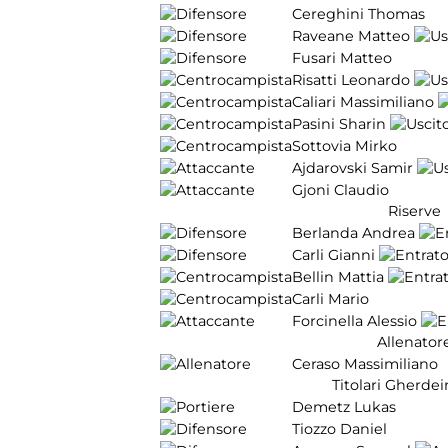
Cereghini Thomas
Raveane Matteo
Fusari Matteo
Risatti Leonardo
Caliari Massimiliano
Pasini Sharin
Sottovia Mirko
Ajdarovski Samir
Gjoni Claudio
Riserve
Berlanda Andrea
Carli Gianni
Bellin Mattia
Carli Mario
Forcinella Alessio
Allenator
Ceraso Massimiliano
Titolari Gherdei
Demetz Lukas
Tiozzo Daniel