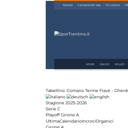
siamo
Notizie
Campionati top
Chi siamo
Af
Affiliazione
Pubblicità
HOME
CALCIO
VOLLEY
Tabellino: Comano Terme Fiavé - Gherd
Stagione 2025-2026
Serie C
Playoff Girone A
Ultima
Calendario
Incroci
Organici
Girone A