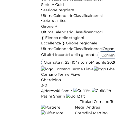
Serie A Gold
Sessione regolare
Ultima
Calendario
Classifica
Incroci
Serie A2 Elite
Girone A
Ultima
Calendario
Classifica
Incroci
Elenco delle stagioni
Eccellenza ❯ Girone regionale
Ultima
Calendario
Classifica
Incroci
Organi
Gli altri incontri della giornata
Giornata n. 25 (10ª ritorno)
4 aprile 202
Comano Terme Fiavé
Gherdeina
3-0
,
Ajdarovski Samir
1'
1°t
18'
2°t
Pasini Sharin
12'
1°t
Titolari Comano T
Negri Andrea
Corradini Martino