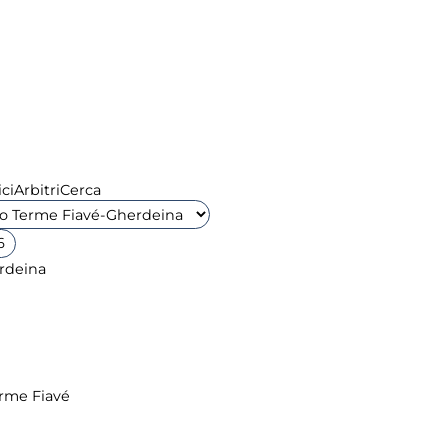
ci
Arbitri
Cerca
6
erme Fiavé