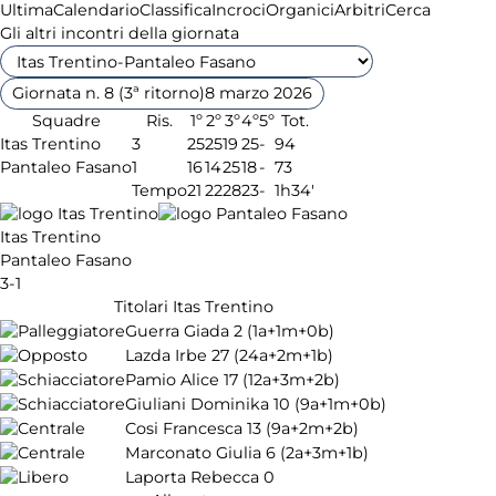
Ultima
Calendario
Classifica
Incroci
Organici
Arbitri
Cerca
Gli altri incontri della giornata
Giornata n. 8 (3ª ritorno)
8 marzo 2026
Squadre
Ris.
1º
2º
3º
4º
5º
Tot.
Itas Trentino
3
25
25
19
25
-
94
Pantaleo Fasano
1
16
14
25
18
-
73
Tempo
21
22
28
23
-
1h34'
Itas Trentino
Pantaleo Fasano
3-1
Titolari Itas Trentino
Guerra Giada
2
(1a+1m+0b)
Lazda Irbe
27
(24a+2m+1b)
Pamio Alice
17
(12a+3m+2b)
Giuliani Dominika
10
(9a+1m+0b)
Cosi Francesca
13
(9a+2m+2b)
Marconato Giulia
6
(2a+3m+1b)
Laporta Rebecca
0