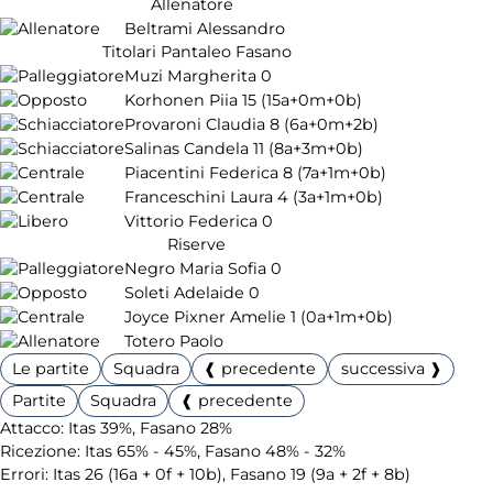
Allenatore
Beltrami Alessandro
Titolari Pantaleo Fasano
Muzi Margherita
0
Korhonen Piia
15
(15a+0m+0b)
Provaroni Claudia
8
(6a+0m+2b)
Salinas Candela
11
(8a+3m+0b)
Piacentini Federica
8
(7a+1m+0b)
Franceschini Laura
4
(3a+1m+0b)
Vittorio Federica
0
Riserve
Negro Maria Sofia
0
Soleti Adelaide
0
Joyce Pixner Amelie
1
(0a+1m+0b)
Totero Paolo
Le partite
Squadra
❰ precedente
successiva ❱
Partite
Squadra
❰ precedente
Attacco: Itas 39%, Fasano 28%
Ricezione: Itas 65% - 45%, Fasano 48% - 32%
Errori: Itas 26 (16a + 0f + 10b), Fasano 19 (9a + 2f + 8b)