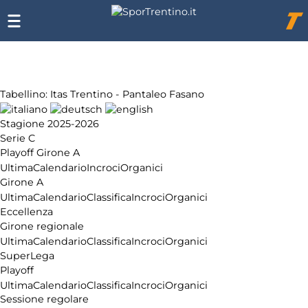
Chi
siamo
Affiliazione
Pubblicità
Tabellino: Itas Trentino - Pantaleo Fasano
Stagione 2025-2026
Serie C
Playoff Girone A
Ultima
Calendario
Incroci
Organici
Girone A
Ultima
Calendario
Classifica
Incroci
Organici
Eccellenza
Girone regionale
Ultima
Calendario
Classifica
Incroci
Organici
SuperLega
Playoff
Ultima
Calendario
Classifica
Incroci
Organici
Sessione regolare