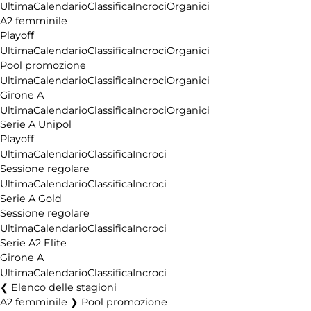
Ultima
Calendario
Classifica
Incroci
Organici
A2 femminile
Playoff
Ultima
Calendario
Classifica
Incroci
Organici
Pool promozione
Ultima
Calendario
Classifica
Incroci
Organici
Girone A
Ultima
Calendario
Classifica
Incroci
Organici
Serie A Unipol
Playoff
Ultima
Calendario
Classifica
Incroci
Sessione regolare
Ultima
Calendario
Classifica
Incroci
Serie A Gold
Sessione regolare
Ultima
Calendario
Classifica
Incroci
Serie A2 Elite
Girone A
Ultima
Calendario
Classifica
Incroci
Elenco delle stagioni
A2 femminile ❯ Pool promozione