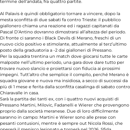
Hockey su
termine dell’andata, fra quattro partite.
ghiaccio
Al Palavis è quindi obbligatorio tornare a vincere, dopo la
Novità
mesta sconfitta di due sabati fa contro Trieste: il pubblico
giallonero chiama una reazione ed i ragazzi capitanati da
Pascal D’Antino dovranno dimostrarsi all’altezza del periodo.
Olimpiadi
Di fronte ci saranno i Black Devils di Merano, freschi di un
nuovo ciclo positivo e stimolante, attualmente al terz’ultimo
Pallamano
posto della graduatoria a -2 dai gialloneri di Pressano.
Per la squadra trentina un match dove giocarsi tutte le carte
malposte nell’ultimo periodo, una gara dove dare tutto per
Redazionali
trovare nuovo slancio e proiettarsi con fiducia ai prossimi
impegni. Tutt’altro che semplice il compito, perché Merano è
Rubriche
squadra giovane e nuova ma insidiosa, a secco di successi da
più di 1 mese e ferita dalla sconfitta casalinga di sabato contro
Chiaravalle in casa.
Rugby
Sarà la partita dei tanti ex, con i quattro nuovi acquisti di
Pressano Martini, Milovic, Fadanelli e Wierer che provengono
Sport su
proprio dalla società meranese. Due di loro difficilmente
ghiaccio
saranno in campo: Martini e Wierer sono alle prese con
pesanti contusioni, mentre è sempre out Nicola Rossi, che
Tamburello
opererà il menisco lesionato e tornerà nel 2026. Sfida