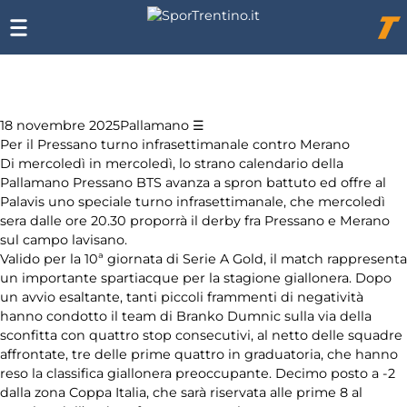
Elenco
Chi
siamo
degli
Affiliazione
argomenti
Pubblicità
delle
notizie:
18 novembre 2025
Pallamano
Per il Pressano turno infrasettimanale contro Merano
Di mercoledì in mercoledì, lo strano calendario della
Altri sport
Pallamano Pressano BTS avanza a spron battuto ed offre al
Palavis uno speciale turno infrasettimanale, che mercoledì
Arti
sera dalle ore 20.30 proporrà il derby fra Pressano e Merano
marziali
sul campo lavisano.
Valido per la 10ª giornata di Serie A Gold, il match rappresenta
Coni
un importante spartiacque per la stagione giallonera. Dopo
un avvio esaltante, tanti piccoli frammenti di negatività
hanno condotto il team di Branko Dumnic sulla via della
Equitazione
sconfitta con quattro stop consecutivi, al netto delle squadre
affrontate, tre delle prime quattro in graduatoria, che hanno
Festival
reso la classifica giallonera preoccupante. Decimo posto a -2
dello Sport
dalla zona Coppa Italia, che sarà riservata alle prime 8 al