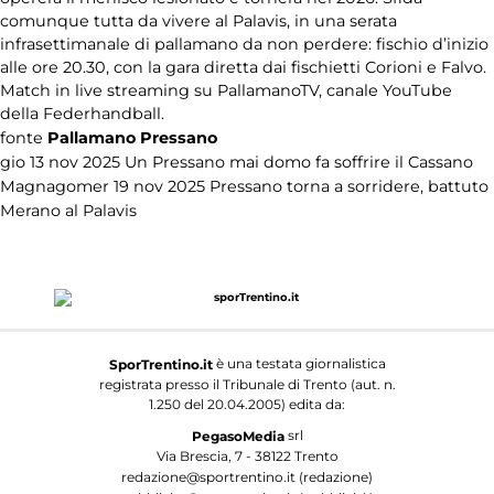
comunque tutta da vivere al Palavis, in una serata
infrasettimanale di pallamano da non perdere: fischio d’inizio
Tennistavolo
alle ore 20.30, con la gara diretta dai fischietti Corioni e Falvo.
Match in live streaming su PallamanoTV, canale YouTube
Universiade
2013
della Federhandball.
fonte
Pallamano Pressano
gio 13 nov 2025
Un Pressano mai domo fa soffrire il Cassano
Varie
Magnago
mer 19 nov 2025
Pressano torna a sorridere, battuto
Merano al Palavis
è una testata giornalistica
SporTrentino.it
registrata presso il Tribunale di Trento (aut. n.
1.250 del 20.04.2005) edita da:
srl
PegasoMedia
Via Brescia, 7 - 38122 Trento
redazione@sportrentino.it (redazione)