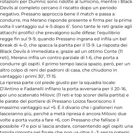
Hockey su
rotazioni per Dumnic sono ridotte al lumicino, mentre i Black
ghiaccio
Devils al completo cercano il riscatto dopo un periodo
negativo. Pressano approccia bene il match e passa a
Novità
condurre, ma Merano risponde presente e firma per la prima
volta il vantaggio sul 4-5 dopo 6’. Sono tante le reti grazie agli
attacchi prolifici che prevalgono sulle difese: l’equilibrio
Olimpiadi
regge fin sul 9-9, quando Pressano ingrana ed infila un bel
break di 4-0, che spacca la partita per il 13-9. La risposta dei
Pallamano
Black Devils è immediata e, grazie ad un ottimo Conte (11
reti), Merano infila un contro parziale di 1-6, che porta a
condurre gli ospiti. Il primo tempo lascia spazio, però, per un
Redazionali
altro colpo di reni dei padroni di casa, che chiudono in
vantaggio i primi 30’, 17-15.
Rubriche
La ripresa parte col piede giusto per la squadra locale:
D’Antino e Fadanelli infilano la porta avversaria per il 20-16,
poi uno scatenato Milovic (11 reti e top scorer della partita) e
Rugby
le parate del portiere di Pressano Loizos favoriscono il
massimo vantaggio sul +5. È il divario che i gialloneri non
Sport su
lasceranno più, perché a metà ripresa è ancora Milovic due
ghiaccio
volte a porta vuota a fare +6, con Pressano che fallisce il
possibile +7 e poi si lascia andare, consentendo agli ospiti una
Tamburello
timida rimonta nel finale che non va oltre il -3: senza patemi