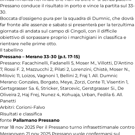
Pressano conduce il risultato in porto e vince la partita sul 33-
30.
Tennistavolo
Boccata d’ossigeno pura per la squadra di Dumnic, che dovrà
far fronte alle assenze e sabato si presenterà per la terzultima
Universiade
2013
giornata di andata sul campo di Cingoli, con il difficile
obiettivo di sorpassare proprio i marchigiani in classifica e
rientrare nelle prime otto.
Varie
Il tabellino
Pressano – Merano 33-30 (p.t. 17-15)
Pressano: Facachinelli, Fadanelli 5, Moser M., Villotti, D’Antino
7, Rossi F. 2, Mazzucchi 2, Pilati 2, Lorenzini, Chistè, Moser N.,
Milovic 11, Loizos, Vagnoni 1, Bellini 2, Fraj 1. All. Dumnic
Merano: Gonzales, Borgato, Meye, Zorzi, Conte 11, Visentin 1,
Gertsgrasser Sa. 6, Stricker, Starcevic, Gerstgrasser Si., De
Oliveira 2, Haj Frej, Nunez 4, Kohuaja, Urban, Fedila 6. All.
Panetti
Arbitri: Corioni-Falvo
Risultati e classifica
fonte
Pallamano Pressano
mar 18 nov 2025
Per il Pressano turno infrasettimanale contro
Merano
ven 21 nov 2025
Pressano vuole confermarsi sul