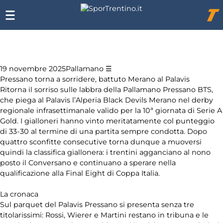
Elenco
Chi
siamo
degli
Affiliazione
argomenti
Pubblicità
delle
notizie:
19 novembre 2025
Pallamano
Pressano torna a sorridere, battuto Merano al Palavis
Ritorna il sorriso sulle labbra della Pallamano Pressano BTS,
Altri sport
che piega al Palavis l’Alperia Black Devils Merano nel derby
regionale infrasettimanale valido per la 10ª giornata di Serie A
Arti
Gold. I gialloneri hanno vinto meritatamente col punteggio
marziali
di 33-30 al termine di una partita sempre condotta. Dopo
quattro sconfitte consecutive torna dunque a muoversi
Coni
quindi la classifica giallonera: i trentini agganciano al nono
posto il Conversano e continuano a sperare nella
qualificazione alla Final Eight di Coppa Italia.
Equitazione
La cronaca
Festival
Sul parquet del Palavis Pressano si presenta senza tre
dello Sport
titolarissimi: Rossi, Wierer e Martini restano in tribuna e le