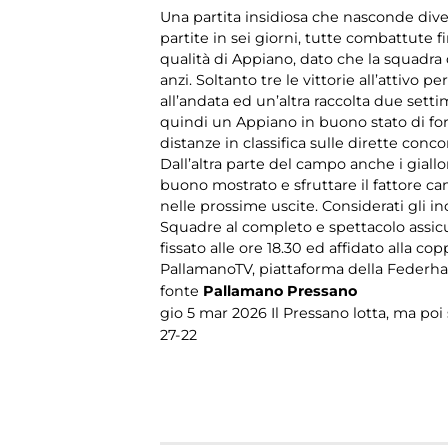
Una partita insidiosa che nasconde dive
Novità
partite in sei giorni, tutte combattute 
qualità di Appiano, dato che la squadra 
anzi. Soltanto tre le vittorie all’attivo
Olimpiadi
all’andata ed un’altra raccolta due sett
quindi un Appiano in buono stato di for
Pallamano
distanze in classifica sulle dirette conco
Dall’altra parte del campo anche i gial
buono mostrato e sfruttare il fattore c
Redazionali
nelle prossime uscite. Considerati gli i
Squadre al completo e spettacolo assicu
fissato alle ore 18.30 ed affidato alla 
Rubriche
PallamanoTV, piattaforma della Federha
fonte
Pallamano Pressano
Rugby
gio 5 mar 2026
Il Pressano lotta, ma po
27-22
Sport su
ghiaccio
Tamburello