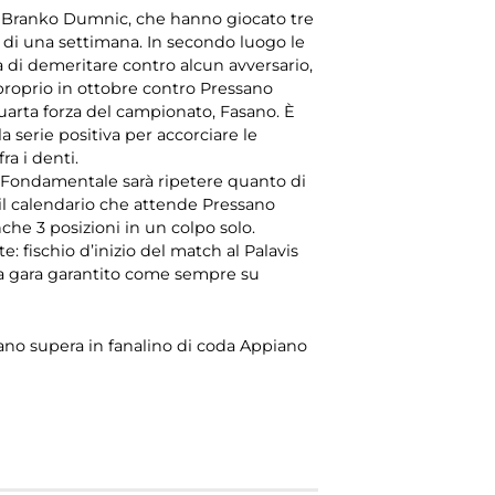
di Branko Dumnic, che hanno giocato tre
ù di una settimana. In secondo luogo le
a di demeritare contro alcun avversario,
ò proprio in ottobre contro Pressano
quarta forza del campionato, Fasano. È
serie positiva per accorciare le
ra i denti.
e. Fondamentale sarà ripetere quanto di
il calendario che attende Pressano
che 3 posizioni in un colpo solo.
 fischio d’inizio del match al Palavis
ella gara garantito come sempre su
sano supera in fanalino di coda Appiano