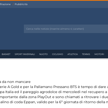
filiazione
Pubblicità
BASKET
SPORT INVERNALI
NUOTO
CICLISMO
ATLETICA
TENNIS
MOTORI
ità da non mancare
a Serie A Gold e per la Pallamano Pressano BTS è tempo di dare a
ppa Italia ed il pareggio agrodolce di mercoledì nel recupero a
a importante dalla zona PlayOut e sono chiamati a ritrovare i d
alino di coda Eppan, valido per la 6ª giornata di ritorno della 