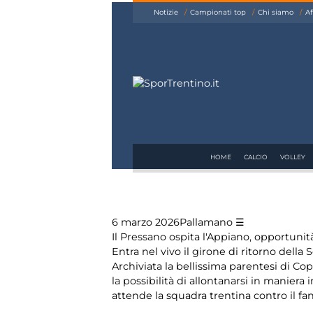
siamo
degli
Notizie
Campionati top
Chi siamo
Af
Affiliazione
argomenti
Pubblicità
delle
notizie:
Altri sport
Arti
marziali
HOME
CALCIO
VOLLEY
Coni
6 marzo 2026
Pallamano
Equitazione
Il Pressano ospita l'Appiano, opportun
Entra nel vivo il girone di ritorno dell
Festival
Archiviata la bellissima parentesi di Co
dello Sport
la possibilità di allontanarsi in manier
attende la squadra trentina contro il fan
Hockey su
ghiaccio