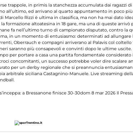
rse trappole, in primis la stanchezza accumulata dai ragazzi 
fino all’ultimo, ed arrivano al quarto appuntamento in poco pi
di Marcello Rizzi è ultima in classifica, ma non ha mai dato ide
 per la formazione altoatesina in 18 gare, ma una di queste arriv
imane fa nell’ultimo turno di campionato disputato, contro la 
ma, in un momento di entusiasmo: determinati ad allungare la 
rrenti, Oberrauch e compagni arriverano al Palavis col coltello f
loneri saranno più consapevoli e convinti dopo le ultime uscit
ampo per portare a casa una partita fondamentale considerato 
ncroci concomitanti, un successo potrebbe voler dire scalare an
rato per un derby regionale che si preannuncia entusiasmante:
coppia arbitrale siciliana Castagnino-Manuele. Live streaming d
ndball.
i s’inceppa: a Bressanone finisce 30-30
dom 8 mar 2026
Il Pres