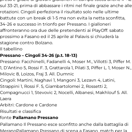
sul 33-21, prima di abbassare i ritmi nel finale grazie anche alle
rotazioni. Cingoli perfeziona il risultato solo nelle ultime
Tennistavolo
battute con un break di 1-5 ma non evita la netta sconfitta,
34-26 e successo in trionfo per Pressano. I gialloneri
Universiade
2013
affronteranno ora due delle pretendenti ai PlayOff: sabato
prossimo a Fasano ed il 25 aprile al Palavis si chiuderà la
stagione contro Bolzano.
Varie
Il tabellino
Pressano – Cingoli 34-26 (p.t. 18-13)
Pressano: Facchinelli, Fadanelli 4, Moser M., Villotti 3, Piffer M.
1, D’Antino 5, Rossi F. 3, Grattarola 1, Pilati 3, Piffer L. 1, Moser N.,
Milovic 8, Loizos, Fraj 3. All. Dumnic
Cingoli: Martini, Naghavi 1, Mangoni 3, Lezavn 4, Latini,
Strappini 1, Rossi F. 5, Giambartolomei 2, Rossetti 2,
Compagnucci 1, Stevovic 2, Nocelli, Albanesi, Makhlouf 5. All.
Laera
Arbitri: Cardone e Cardone
Risultati e classifica
fonte
Pallamano Pressano
Pallamano
Il Pressano esce sconfitto anche dalla battaglia di
Merano
Pallamano
Pressano di scena a Fasano, match per la