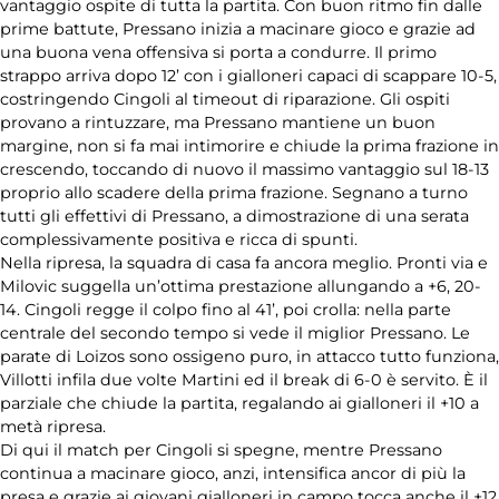
Hockey su
vantaggio ospite di tutta la partita. Con buon ritmo fin dalle
ghiaccio
prime battute, Pressano inizia a macinare gioco e grazie ad
una buona vena offensiva si porta a condurre. Il primo
Novità
strappo arriva dopo 12’ con i gialloneri capaci di scappare 10-5,
costringendo Cingoli al timeout di riparazione. Gli ospiti
provano a rintuzzare, ma Pressano mantiene un buon
Olimpiadi
margine, non si fa mai intimorire e chiude la prima frazione in
crescendo, toccando di nuovo il massimo vantaggio sul 18-13
Pallamano
proprio allo scadere della prima frazione. Segnano a turno
tutti gli effettivi di Pressano, a dimostrazione di una serata
complessivamente positiva e ricca di spunti.
Redazionali
Nella ripresa, la squadra di casa fa ancora meglio. Pronti via e
Milovic suggella un’ottima prestazione allungando a +6, 20-
Rubriche
14. Cingoli regge il colpo fino al 41’, poi crolla: nella parte
centrale del secondo tempo si vede il miglior Pressano. Le
parate di Loizos sono ossigeno puro, in attacco tutto funziona,
Rugby
Villotti infila due volte Martini ed il break di 6-0 è servito. È il
parziale che chiude la partita, regalando ai gialloneri il +10 a
Sport su
metà ripresa.
ghiaccio
Di qui il match per Cingoli si spegne, mentre Pressano
continua a macinare gioco, anzi, intensifica ancor di più la
Tamburello
presa e grazie ai giovani gialloneri in campo tocca anche il +12