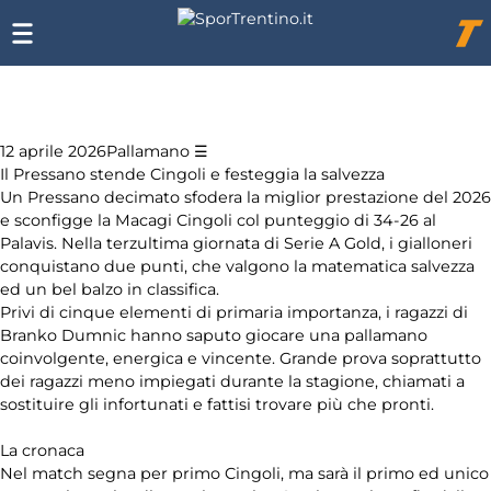
Elenco
Chi
siamo
degli
Affiliazione
argomenti
Pubblicità
delle
notizie:
12 aprile 2026
Pallamano
Il Pressano stende Cingoli e festeggia la salvezza
Un Pressano decimato sfodera la miglior prestazione del 2026
Altri sport
e sconfigge la Macagi Cingoli col punteggio di 34-26 al
Palavis. Nella terzultima giornata di Serie A Gold, i gialloneri
Arti
conquistano due punti, che valgono la matematica salvezza
marziali
ed un bel balzo in classifica.
Privi di cinque elementi di primaria importanza, i ragazzi di
Coni
Branko Dumnic hanno saputo giocare una pallamano
coinvolgente, energica e vincente. Grande prova soprattutto
dei ragazzi meno impiegati durante la stagione, chiamati a
Equitazione
sostituire gli infortunati e fattisi trovare più che pronti.
Festival
La cronaca
dello Sport
Nel match segna per primo Cingoli, ma sarà il primo ed unico