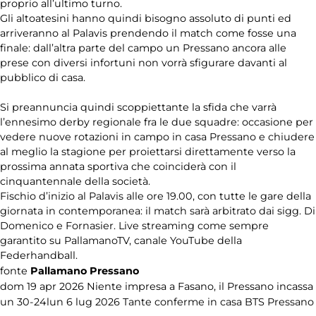
Hockey su
proprio all’ultimo turno.
ghiaccio
Gli altoatesini hanno quindi bisogno assoluto di punti ed
arriveranno al Palavis prendendo il match come fosse una
Novità
finale: dall’altra parte del campo un Pressano ancora alle
prese con diversi infortuni non vorrà sfigurare davanti al
pubblico di casa.
Olimpiadi
Si preannuncia quindi scoppiettante la sfida che varrà
Pallamano
l’ennesimo derby regionale fra le due squadre: occasione per
vedere nuove rotazioni in campo in casa Pressano e chiudere
al meglio la stagione per proiettarsi direttamente verso la
Redazionali
prossima annata sportiva che coinciderà con il
cinquantennale della società.
Rubriche
Fischio d’inizio al Palavis alle ore 19.00, con tutte le gare della
giornata in contemporanea: il match sarà arbitrato dai sigg. Di
Domenico e Fornasier. Live streaming come sempre
Rugby
garantito su PallamanoTV, canale YouTube della
Federhandball.
Sport su
fonte
Pallamano Pressano
ghiaccio
dom 19 apr 2026
Niente impresa a Fasano, il Pressano incassa
un 30-24
lun 6 lug 2026
Tante conferme in casa BTS Pressano
Tamburello