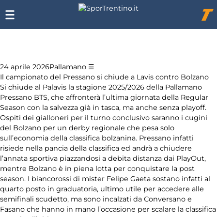
Elenco
Chi
siamo
degli
Affiliazione
argomenti
Pubblicità
delle
notizie:
24 aprile 2026
Pallamano
Il campionato del Pressano si chiude a Lavis contro Bolzano
Si chiude al Palavis la stagione 2025/2026 della Pallamano
Altri sport
Pressano BTS, che affronterà l’ultima giornata della Regular
Season con la salvezza già in tasca, ma anche senza playoff.
Arti
Ospiti dei gialloneri per il turno conclusivo saranno i cugini
marziali
del Bolzano per un derby regionale che pesa solo
sull’economia della classifica bolzanina. Pressano infatti
Coni
risiede nella pancia della classifica ed andrà a chiudere
l’annata sportiva piazzandosi a debita distanza dai PlayOut,
mentre Bolzano è in piena lotta per conquistare la post
Equitazione
season. I biancorossi di mister Felipe Gaeta sostano infatti al
quarto posto in graduatoria, ultimo utile per accedere alle
Festival
semifinali scudetto, ma sono incalzati da Conversano e
dello Sport
Fasano che hanno in mano l’occasione per scalare la classifica