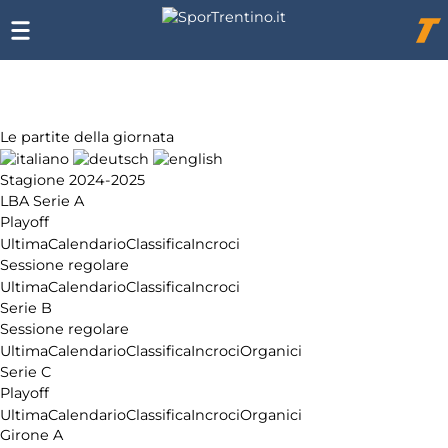
Chi
siamo
Affiliazione
Pubblicità
Le partite della giornata
Stagione 2024-2025
LBA Serie A
Playoff
Ultima
Calendario
Classifica
Incroci
Sessione regolare
Ultima
Calendario
Classifica
Incroci
Serie B
Sessione regolare
Ultima
Calendario
Classifica
Incroci
Organici
Serie C
Playoff
Ultima
Calendario
Classifica
Incroci
Organici
Girone A