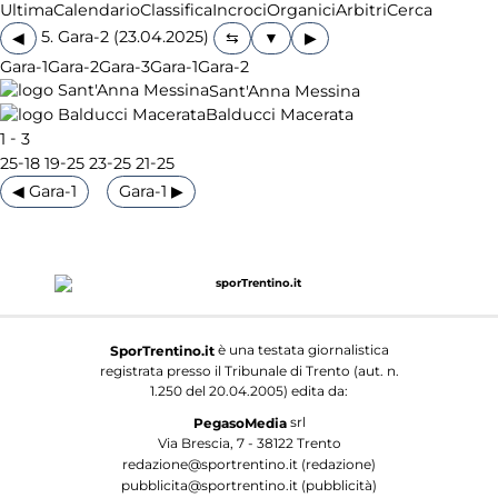
Ultima
Calendario
Classifica
Incroci
Organici
Arbitri
Cerca
5. Gara-2 (23.04.2025)
◀
▶
Gara-1
Gara-2
Gara-3
Gara-1
Gara-2
Sant'Anna Messina
Balducci Macerata
-
1
3
-
-
-
-
25
18
19
25
23
25
21
25
◀ Gara-1
Gara-1 ▶
è una testata giornalistica
SporTrentino.it
registrata presso il Tribunale di Trento (aut. n.
1.250 del 20.04.2005) edita da:
srl
PegasoMedia
Via Brescia, 7 - 38122 Trento
redazione@sportrentino.it (redazione)
pubblicita@sportrentino.it (pubblicità)