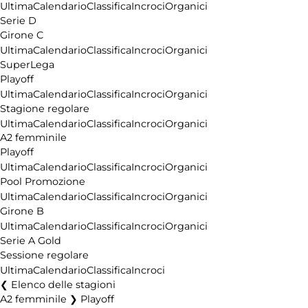
Ultima
Calendario
Classifica
Incroci
Organici
Serie D
Girone C
Ultima
Calendario
Classifica
Incroci
Organici
SuperLega
Playoff
Ultima
Calendario
Classifica
Incroci
Organici
Stagione regolare
Ultima
Calendario
Classifica
Incroci
Organici
A2 femminile
Playoff
Ultima
Calendario
Classifica
Incroci
Organici
Pool Promozione
Ultima
Calendario
Classifica
Incroci
Organici
Girone B
Ultima
Calendario
Classifica
Incroci
Organici
Serie A Gold
Sessione regolare
Ultima
Calendario
Classifica
Incroci
Elenco delle stagioni
A2 femminile ❯ Playoff