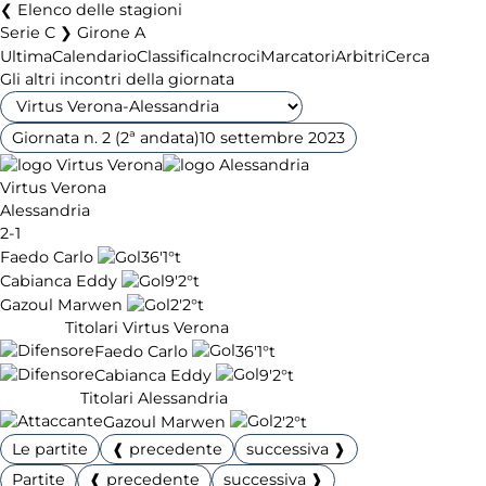
Elenco delle stagioni
Serie C ❯ Girone A
Ultima
Calendario
Classifica
Incroci
Marcatori
Arbitri
Cerca
Gli altri incontri della giornata
Giornata n. 2 (2ª andata)
10 settembre 2023
Virtus Verona
Alessandria
2-1
Faedo Carlo
36'
1°t
Cabianca Eddy
9'
2°t
Gazoul Marwen
2'
2°t
Titolari Virtus Verona
Faedo Carlo
36'
1°t
Cabianca Eddy
9'
2°t
Titolari Alessandria
Gazoul Marwen
2'
2°t
Le partite
❰ precedente
successiva ❱
Partite
❰ precedente
successiva ❱