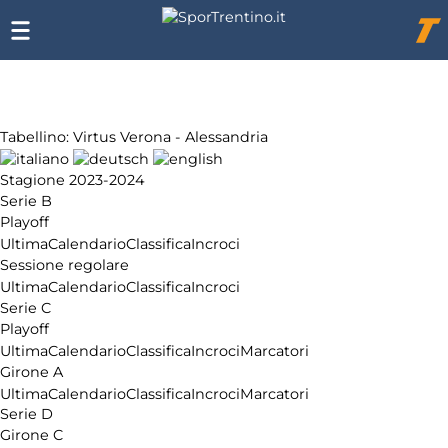
Chi
siamo
Affiliazione
Pubblicità
Tabellino: Virtus Verona - Alessandria
Stagione 2023-2024
Serie B
Playoff
Ultima
Calendario
Classifica
Incroci
Sessione regolare
Ultima
Calendario
Classifica
Incroci
Serie C
Playoff
Ultima
Calendario
Classifica
Incroci
Marcatori
Girone A
Ultima
Calendario
Classifica
Incroci
Marcatori
Serie D
Girone C