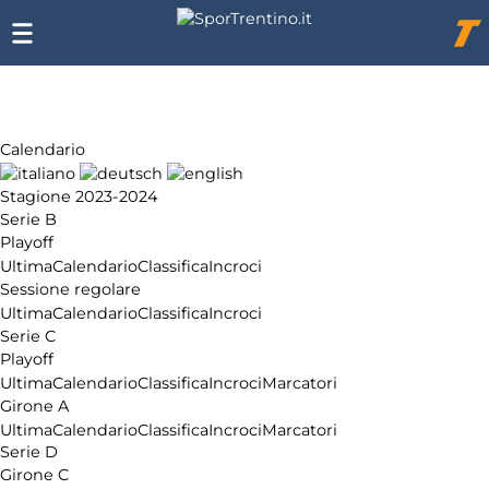
Chi
siamo
Affiliazione
Pubblicità
Calendario
Stagione 2023-2024
Serie B
Playoff
Ultima
Calendario
Classifica
Incroci
Sessione regolare
Ultima
Calendario
Classifica
Incroci
Serie C
Playoff
Ultima
Calendario
Classifica
Incroci
Marcatori
Girone A
Ultima
Calendario
Classifica
Incroci
Marcatori
Serie D
Girone C