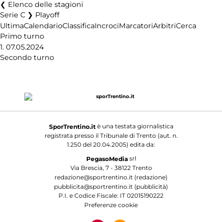
Elenco delle stagioni
Serie C ❯ Playoff
Ultima
Calendario
Classifica
Incroci
Marcatori
Arbitri
Cerca
Primo turno
1.
07.05.2024
Secondo turno
è una testata giornalistica
SporTrentino.it
registrata presso il Tribunale di Trento (aut. n.
1.250 del 20.04.2005) edita da:
srl
PegasoMedia
Via Brescia, 7 - 38122 Trento
redazione@sportrentino.it (redazione)
pubblicita@sportrentino.it (pubblicità)
P.I. e Codice Fiscale: IT 02015190222
Preferenze cookie