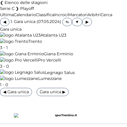
Elenco delle stagioni
Serie C ❯ Playoff
Ultima
Calendario
Classifica
Incroci
Marcatori
Arbitri
Cerca
1. Gara unica (07.05.2024)
◀
▶
Gara unica
Atalanta U23
Trento
-
3
1
Giana Erminio
Pro Vercelli
-
3
0
Legnago Salus
Lumezzane
-
1
0
◀ Gara unica
Gara unica ▶