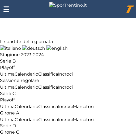
Chi
siamo
Affiliazione
Pubblicità
Le partite della giornata
Stagione 2023-2024
Serie B
Playoff
Ultima
Calendario
Classifica
Incroci
Sessione regolare
Ultima
Calendario
Classifica
Incroci
Serie C
Playoff
Ultima
Calendario
Classifica
Incroci
Marcatori
Girone A
Ultima
Calendario
Classifica
Incroci
Marcatori
Serie D
Girone C