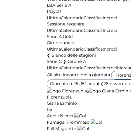
LBA Serie A
Playoff
Ultima
Calendario
Classifica
Incroci
Sessione regolare
Ultima
Calendario
Classifica
Incroci
Serie A Gold
Girone unico
Ultima
Calendario
Classifica
Incroci
Elenco delle stagioni
Serie C ❯ Girone A
Ultima
Calendario
Classifica
Incroci
Marcat
Gli altri incontri della giornata
Giornata n. 15 (15ª andata)
26 novembre
Fiorenzuola
Giana Erminio
1-2
Anelli Nicola
Fumagalli Tommaso
Fall Maguette