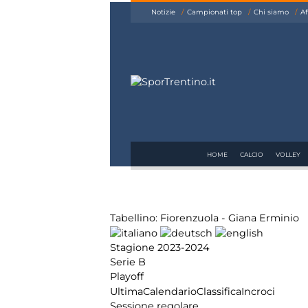
siamo
Notizie
Campionati top
Chi siamo
Af
Affiliazione
Pubblicità
HOME
CALCIO
VOLLEY
Tabellino: Fiorenzuola - Giana Erminio
Stagione 2023-2024
Serie B
Playoff
Ultima
Calendario
Classifica
Incroci
Sessione regolare