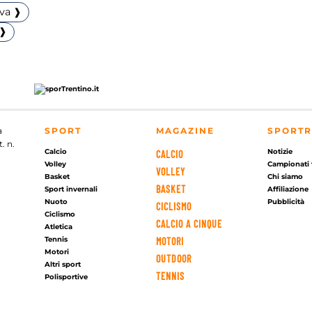
iva ❱
 ❱
a
SPORT
MAGAZINE
SPORTR
. n.
Calcio
Notizie
CALCIO
Volley
Campionati 
VOLLEY
Basket
Chi siamo
BASKET
Sport invernali
Affiliazione
Nuoto
Pubblicità
CICLISMO
Ciclismo
CALCIO A CINQUE
Atletica
Tennis
MOTORI
Motori
OUTDOOR
Altri sport
TENNIS
Polisportive