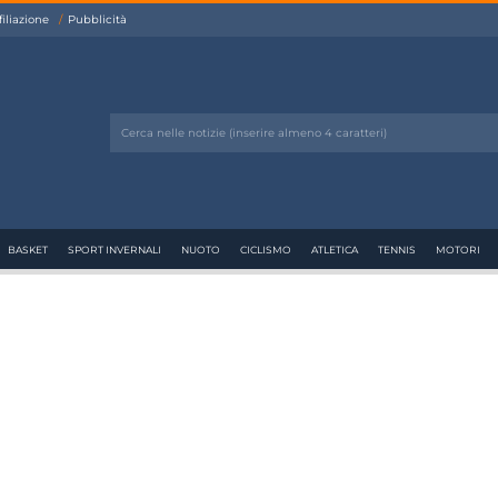
filiazione
Pubblicità
BASKET
SPORT INVERNALI
NUOTO
CICLISMO
ATLETICA
TENNIS
MOTORI