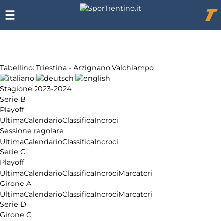
Chi
siamo
Affiliazione
Pubblicità
Tabellino: Triestina - Arzignano Valchiampo
Stagione 2023-2024
Serie B
Playoff
Ultima
Calendario
Classifica
Incroci
Sessione regolare
Ultima
Calendario
Classifica
Incroci
Serie C
Playoff
Ultima
Calendario
Classifica
Incroci
Marcatori
Girone A
Ultima
Calendario
Classifica
Incroci
Marcatori
Serie D
Girone C