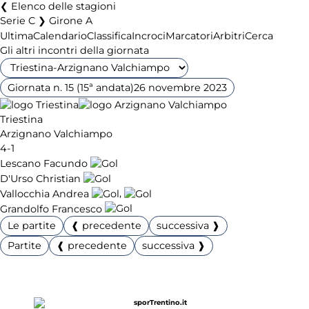
Elenco delle stagioni
Serie C ❯ Girone A
Ultima
Calendario
Classifica
Incroci
Marcatori
Arbitri
Cerca
Gli altri incontri della giornata
Giornata n. 15 (15ª andata)
26 novembre 2023
Triestina
Arzignano Valchiampo
4-1
Lescano Facundo
D'Urso Christian
,
Vallocchia Andrea
Grandolfo Francesco
Le partite
❰ precedente
successiva ❱
Partite
❰ precedente
successiva ❱