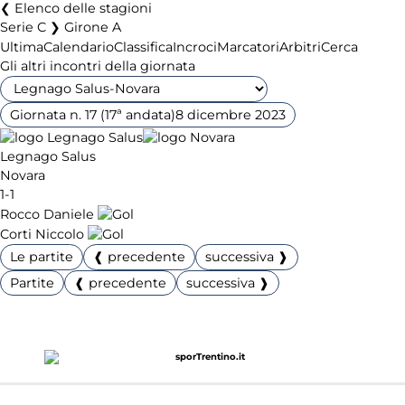
Elenco delle stagioni
Serie C ❯ Girone A
Ultima
Calendario
Classifica
Incroci
Marcatori
Arbitri
Cerca
Gli altri incontri della giornata
Giornata n. 17 (17ª andata)
8 dicembre 2023
Legnago Salus
Novara
1-1
Rocco Daniele
Corti Niccolo
Le partite
❰ precedente
successiva ❱
Partite
❰ precedente
successiva ❱