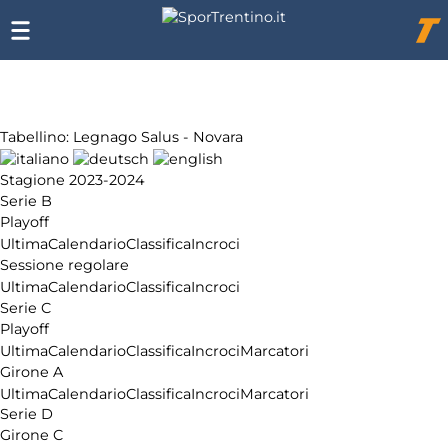
Chi
siamo
Affiliazione
Pubblicità
Tabellino: Legnago Salus - Novara
Stagione 2023-2024
Serie B
Playoff
Ultima
Calendario
Classifica
Incroci
Sessione regolare
Ultima
Calendario
Classifica
Incroci
Serie C
Playoff
Ultima
Calendario
Classifica
Incroci
Marcatori
Girone A
Ultima
Calendario
Classifica
Incroci
Marcatori
Serie D
Girone C