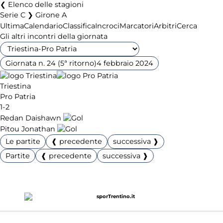
Elenco delle stagioni
Serie C ❯ Girone A
Ultima
Calendario
Classifica
Incroci
Marcatori
Arbitri
Cerca
Gli altri incontri della giornata
Giornata n. 24 (5ª ritorno)
4 febbraio 2024
Triestina
Pro Patria
1-2
Redan Daishawn
Pitou Jonathan
Le partite
❰ precedente
successiva ❱
Partite
❰ precedente
successiva ❱