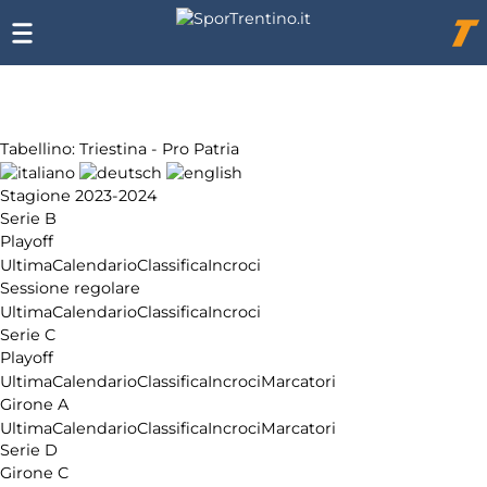
Chi
siamo
Affiliazione
Pubblicità
Tabellino: Triestina - Pro Patria
Stagione 2023-2024
Serie B
Playoff
Ultima
Calendario
Classifica
Incroci
Sessione regolare
Ultima
Calendario
Classifica
Incroci
Serie C
Playoff
Ultima
Calendario
Classifica
Incroci
Marcatori
Girone A
Ultima
Calendario
Classifica
Incroci
Marcatori
Serie D
Girone C