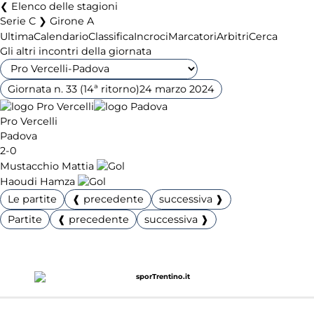
Elenco delle stagioni
Serie C ❯ Girone A
Ultima
Calendario
Classifica
Incroci
Marcatori
Arbitri
Cerca
Gli altri incontri della giornata
Giornata n. 33 (14ª ritorno)
24 marzo 2024
Pro Vercelli
Padova
2-0
Mustacchio Mattia
Haoudi Hamza
Le partite
❰ precedente
successiva ❱
Partite
❰ precedente
successiva ❱