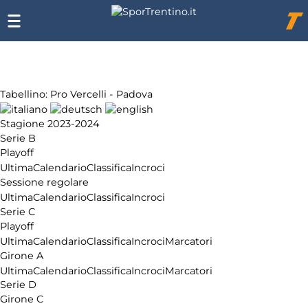
Chi
siamo
Affiliazione
Pubblicità
Tabellino: Pro Vercelli - Padova
Stagione 2023-2024
Serie B
Playoff
Ultima
Calendario
Classifica
Incroci
Sessione regolare
Ultima
Calendario
Classifica
Incroci
Serie C
Playoff
Ultima
Calendario
Classifica
Incroci
Marcatori
Girone A
Ultima
Calendario
Classifica
Incroci
Marcatori
Serie D
Girone C