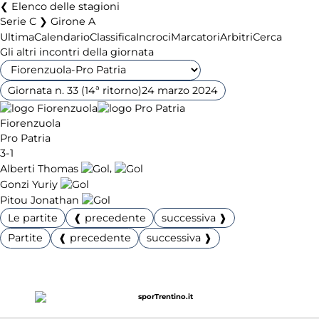
Elenco delle stagioni
Serie C ❯ Girone A
Ultima
Calendario
Classifica
Incroci
Marcatori
Arbitri
Cerca
Gli altri incontri della giornata
Giornata n. 33 (14ª ritorno)
24 marzo 2024
Fiorenzuola
Pro Patria
3-1
,
Alberti Thomas
Gonzi Yuriy
Pitou Jonathan
Le partite
❰ precedente
successiva ❱
Partite
❰ precedente
successiva ❱