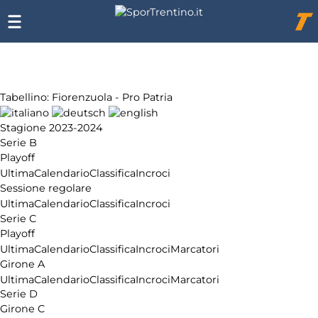
Chi
siamo
Affiliazione
Pubblicità
Tabellino: Fiorenzuola - Pro Patria
Stagione 2023-2024
Serie B
Playoff
Ultima
Calendario
Classifica
Incroci
Sessione regolare
Ultima
Calendario
Classifica
Incroci
Serie C
Playoff
Ultima
Calendario
Classifica
Incroci
Marcatori
Girone A
Ultima
Calendario
Classifica
Incroci
Marcatori
Serie D
Girone C